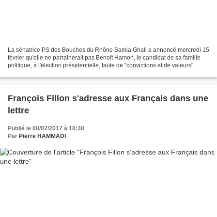
La sénatrice PS des Bouches du Rhône Samia Ghali a annoncé mercredi 15
février qu'elle ne parrainerait pas Benoît Hamon, le candidat de sa famille
politique, à l'élection présidentielle, faute de "convictions et de valeurs"
communes. "Je ne vais pas me...
François Fillon s'adresse aux Français dans une
lettre
Publié le 08/02/2017 à 18:38
Par
Pierre HAMMADI