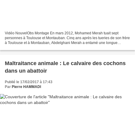
Vidéo NouvelObs Montage En mars 2012, Mohamed Merah tuait sept
personnes à Toulouse et Montauban. Cinq ans après les tueries de son frère
à Toulouse et à Montauban, Abdelghani Merah a entamé une longue
marche à travers la France. L'aîné de la fratrie...
Maltraitance animale : Le calvaire des cochons
dans un abattoir
Publié le 17/02/2017 à 17:43
Par
Pierre HAMMADI