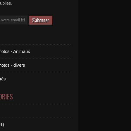
publiés.
otos - Animaux
otos - divers
més
ORIES
1)