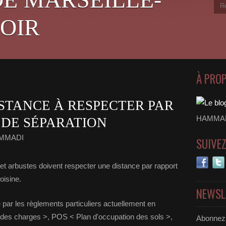
OIR
À PRO
ISTANCE À RESPECTER PAR
HAMMADI
 DE SÉPARATION
AMMADI
SUIVE
et arbustes doivent respecter une distance par rapport
oisine.
NEWSL
te par les règlements particuliers actuellement en
r des charges >, POS < Plan d'occupation des sols >,
Abonnez-