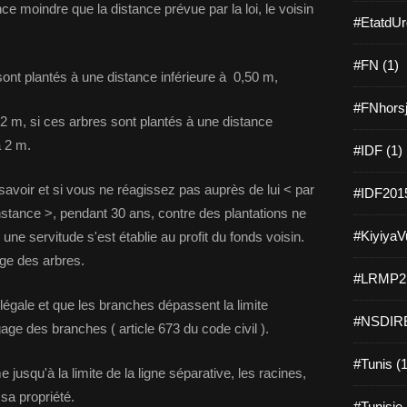
ce moindre que la distance prévue par la loi, le voisin
#EtatdUr
#FN (1)
 sont plantés à une distance inférieure à 0,50 m,
#FNhorsj
e 2 m, si ces arbres sont plantés à une distance
à 2 m.
#IDF (1)
n savoir et si vous ne réagissez pas auprès de lui < par
#IDF2015
instance >, pendant 30 ans, contre des plantations ne
#KiyiyaVu
une servitude s'est établie au profit du fonds voisin.
ge des arbres.
#LRMP21
 légale et que les branches dépassent la limite
#NSDIRE
gage des branches ( article 673 du code civil ).
#Tunis (1
 jusqu'à la limite de la ligne séparative, les racines,
sa propriété.
#Tunisie 