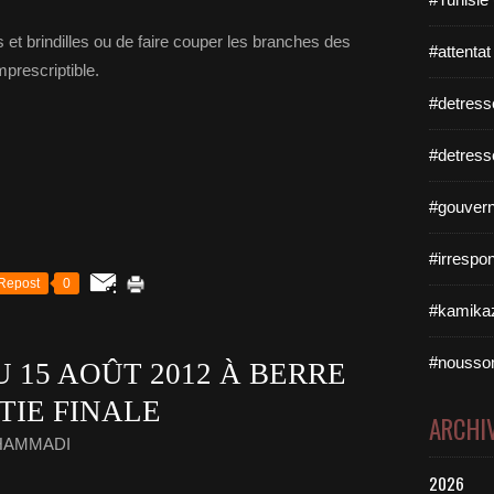
s et brindilles ou de faire couper les branches des
#attentat
mprescriptible.
#detress
#detress
#gouvern
#irrespo
Repost
0
#kamikaz
#nousso
U 15 AOÛT 2012 À BERRE
RTIE FINALE
ARCHI
 HAMMADI
2026