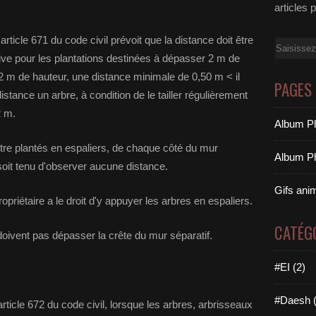
articles 
rticle 671 du code civil prévoit que la distance doit être
Email
tive pour les plantations destinées à dépasser 2 m de
 2 m de hauteur, une distance minimale de 0,50 m < il
PAGES
istance un arbre, à condition de le tailler régulièrement
2 m.
Album Ph
tre plantés en espaliers, de chaque côté du mur
Album Ph
soit tenu d'observer aucune distance.
Gifs ani
opriétaire a le droit d'y appuyer les arbres en espaliers.
CATÉG
doivent pas dépasser la crête du mur séparatif.
#EI (2)
#Daesh (
ticle 672 du code civil, lorsque les arbres, arbrisseaux