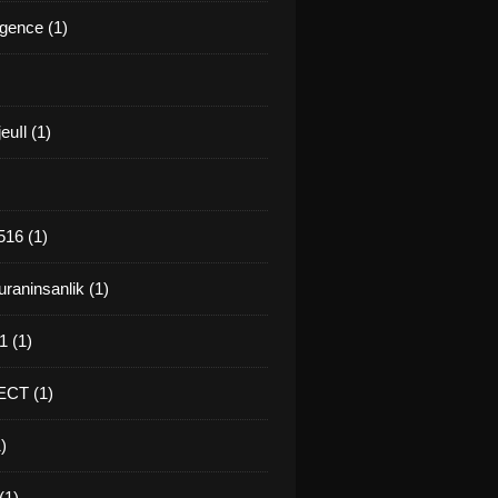
gence (1)
euIl (1)
16 (1)
raninsanlik (1)
 (1)
CT (1)
)
(1)