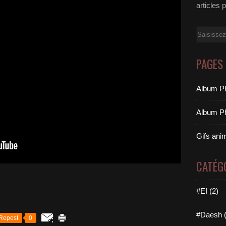
articles 
Email
PAGES
Album Ph
Album Ph
Gifs ani
CATÉG
#EI (2)
#Daesh (
Repost
0