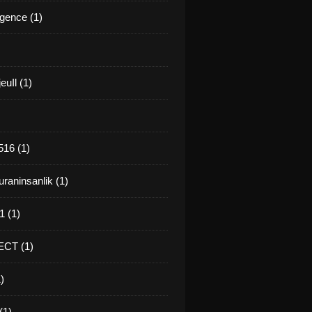
gence (1)
euIl (1)
16 (1)
raninsanlik (1)
 (1)
CT (1)
)
(1)