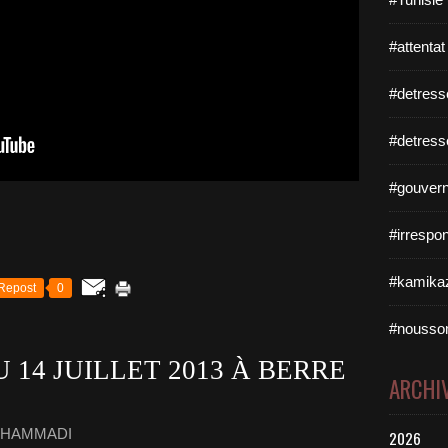
#attentat
#detress
#detress
#gouvern
#irrespo
#kamikaz
Repost
0
#nousso
U 14 JUILLET 2013 À BERRE
ARCHI
E HAMMADI
2026