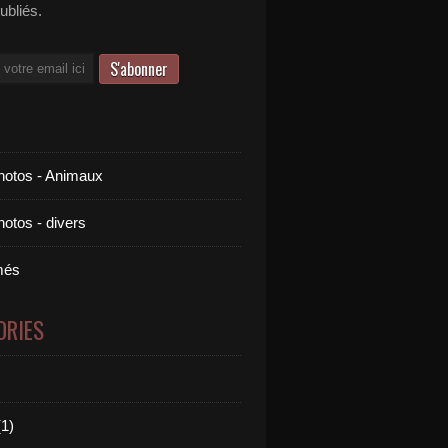
publiés.
otos - Animaux
otos - divers
més
ORIES
1)