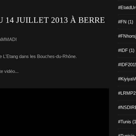
#EtatdUr
U 14 JUILLET 2013 À BERRE
#FN (1)
#FNhorsj
HAMMADI
#IDF (1)
erre L'Etang dans les Bouches-du-Rhône.
#IDF2015
e vidéo...
#KiyiyaVu
#LRMP21
#NSDIRE
#Tunis (1
#Tunisie 