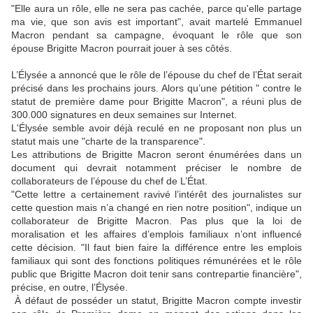
"Elle aura un rôle, elle ne sera pas cachée, parce qu'elle partage
ma vie, que son avis est important", avait martelé Emmanuel
Macron pendant sa campagne, évoquant le rôle que son
épouse Brigitte Macron pourrait jouer à ses côtés.
L’Élysée a annoncé que le rôle de l’épouse du chef de l’État serait
précisé dans les prochains jours. Alors qu’une pétition " contre le
statut de première dame pour Brigitte Macron", a réuni plus de
300.000 signatures en deux semaines sur Internet.
L'Élysée semble avoir déjà reculé en ne propo­sant non plus un
statut mais une "charte de la trans­pa­rence".
Les attributions de Brigitte Macron seront énumérées dans un
document qui devrait notamment préciser le nombre de
collaborateurs de l’épouse du chef de L’État.
"Cette lettre a certainement ravivé l’intérêt des journalistes sur
cette question mais n’a changé en rien notre position", indique un
collaborateur de Brigitte Macron. Pas plus que la loi de
moralisation et les affaires d’emplois familiaux n’ont influencé
cette décision. "Il faut bien faire la différence entre les emplois
familiaux qui sont des fonctions politiques rémunérées et le rôle
public que Brigitte Macron doit tenir sans contrepartie financière",
précise, en outre, l’Élysée.
À défaut de posséder un statut, Brigitte Macron compte investir