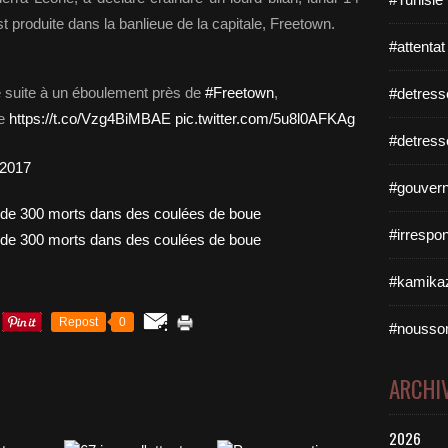
t produite dans la banlieue de la capitale, Freetown.
#attentat
e suite à un éboulement près de
#Freetown
,
#detress
he
https://t.co/Vzg4BiMBAE
pic.twitter.com/5u8l0AFKAg
#detress
 2017
#gouvern
#irrespo
#kamikaz
Repost
0
#nousso
ARCHI
2026