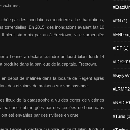
e victimes.
#EtatdUr
uchée par des inondations meurtrières. Les habitations,
#FN (1)
es torrentielles. En 2015, des inondations avaient fait 10
#FNhorsj
 Il pleut six mois par an à Freetown, ville surpeuplée
#IDF (1)
ierra Leone, a déclaré craindre un lourd bilan, lundi 14
#IDF2015
t produite dans la banlieue de la capitale, Freetown.
#KiyiyaVu
u en début de matinée dans la localité de Regent après
rtant des dizaines de maisons sur son passage.
#LRMP21
les lieux de la catastrophe a vu des corps de victimes
#NSDIRE
des maisons submergées par des coulées de boue dans
s ont été envahies par des rivières en crue.
#Tunis (1
ierra Leone, a déclaré craindre un lourd bilan, lundi 14
#Tunisie 