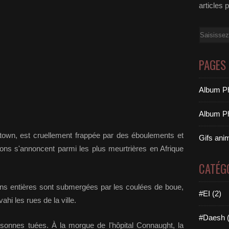
articles 
Email
PAGES
Album Ph
Album Ph
etown, est cruellement frappée par des éboulements et
Gifs ani
ons s'annoncent parmi les plus meurtrières en Afrique
CATÉG
ns entières sont submergées par les coulées de boue,
#EI (2)
ahi les rues de la ville.
#Daesh (
rsonnes tuées. À la morgue de l'hôpital Connaught, la