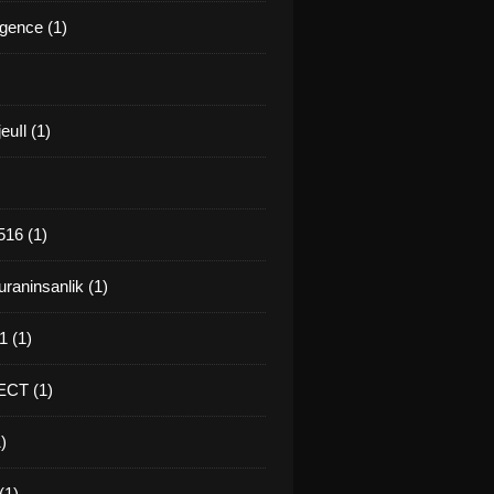
gence (1)
euIl (1)
16 (1)
raninsanlik (1)
 (1)
CT (1)
)
(1)