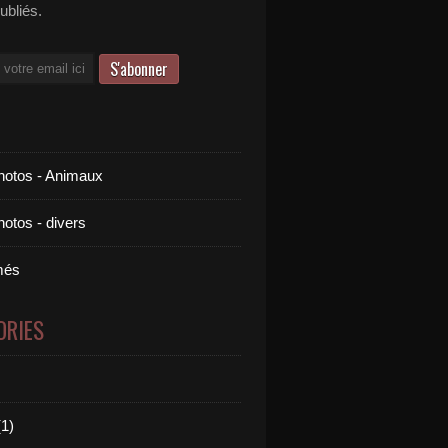
publiés.
otos - Animaux
otos - divers
més
ORIES
1)