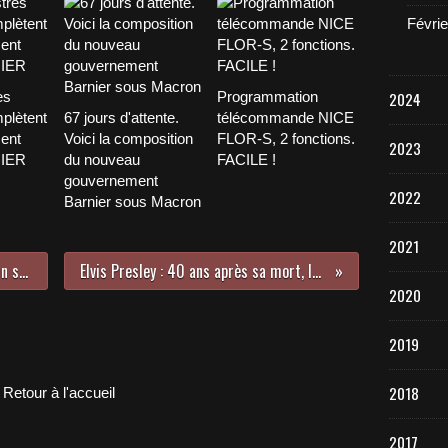
Févrie
es
Programmation
2024
plètent
67 jours d'attente.
télécommande NICE
ent
Voici la composition
FLOR-S, 2 fonctions.
2023
NIER
du nouveau
FACILE !
gouvernement
2022
Barnier sous Macron
2021
Brigitte Macron n’héritera pas d’un statut mais d'un rôle public
Elvis Presley : 40 ans après sa mort, le king fait toujours recette
2020
2019
2018
Retour à l'accueil
2017