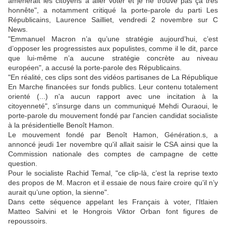
amènerait les citoyens à aller voter et je ne trouve pas ça très
honnête", a notamment critiqué la porte-parole du parti Les
Républicains, Laurence Sailliet, vendredi 2 novembre sur C
News.
"Emmanuel Macron n’a qu’une stratégie aujourd’hui, c’est
d’opposer les progressistes aux populistes, comme il le dit, parce
que lui-même n’a aucune stratégie concrète au niveau
européen", a accusé la porte-parole des Républicains.
"En réalité, ces clips sont des vidéos partisanes de La République
En Marche financées sur fonds publics. Leur contenu totalement
orienté (...) n'a aucun rapport avec une incitation à la
citoyenneté", s'insurge dans un communiqué Mehdi Ouraoui, le
porte-parole du mouvement fondé par l'ancien candidat socialiste
à la présidentielle Benoît Hamon.
Le mouvement fondé par Benoît Hamon, Génération.s, a
annoncé jeudi 1er novembre qu'il allait saisir le CSA ainsi que la
Commission nationale des comptes de campagne de cette
question.
Pour le socialiste Rachid Temal, "ce clip-là, c’est la reprise texto
des propos de M. Macron et il essaie de nous faire croire qu’il n’y
aurait qu’une option, la sienne".
Dans cette séquence appelant les Français à voter, l'Itlaien
Matteo Salvini et le Hongrois Viktor Orban font figures de
repoussoirs.