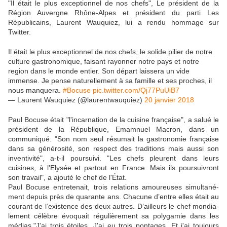
"Il était le plus exceptionnel de nos chefs", Le président de la
Région Auvergne Rhône-Alpes et président du parti Les
Républicains, Laurent Wauquiez, lui a rendu hommage sur
Twitter.
Il était le plus exceptionnel de nos chefs, le solide pilier de notre
culture gastronomique, faisant rayonner notre pays et notre
region dans le monde entier. Son départ laissera un vide
immense. Je pense naturellement à sa famille et ses proches, il
nous manquera.
#Bocuse
pic.twitter.com/Qj77PuUiB7
— Laurent Wauquiez (@laurentwauquiez)
20 janvier 2018
Paul Bocuse était "l'incarnation de la cuisine française", a salué le
président de la République, Emamnuel Macron, dans un
communiqué. "Son nom seul résumait la gastronomie française
dans sa générosité, son respect des traditions mais aussi son
inventivité", a-t-il poursuivi. "Les chefs pleurent dans leurs
cuisines, à l'Elysée et partout en France. Mais ils poursuivront
son travail", a ajouté le chef de l'État.
Paul Bocuse entre­te­nait, trois rela­tions amou­reuses simul­ta­né­
ment depuis près de quarante ans. Chacune d’entre elles était au
courant de l’exis­tence des deux autres. D’ailleurs le chef mondia­
le­ment célèbre évoquait régu­liè­re­ment sa poly­ga­mie dans les
médias."J'ai trois étoiles. J'ai eu trois pontages. Et j'ai toujours