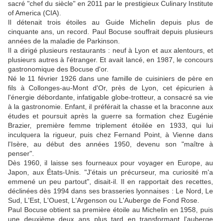
sacré "chef du siècle" en 2011 par le prestigieux Culinary Institute
of America (CIA).
Il détenait trois étoiles au Guide Michelin depuis plus de
cinquante ans, un record. Paul Bocuse souffrait depuis plusieurs
années de la maladie de Parkinson.
Il a dirigé plusieurs restaurants : neuf à Lyon et aux alentours, et
plusieurs autres à l'étranger. Et avait lancé, en 1987, le concours
gastronomique des Bocuse d'or.
Né le 11 février 1926 dans une famille de cuisiniers de père en
fils à Collonges-au-Mont d'Or, près de Lyon, cet épicurien à
l'énergie débordante, infatigable globe-trotteur, a consacré sa vie
à la gastronomie. Enfant, il préférait la chasse et la braconne aux
études et poursuit après la guerre sa formation chez Eugénie
Brazier, première femme triplement étoilée en 1933, qui lui
inculquera la rigueur, puis chez Fernand Point, à Vienne dans
l'Isère, au début des années 1950, devenu son "maître à
penser".
Dès 1960, il laisse ses fourneaux pour voyager en Europe, au
Japon, aux États-Unis. "J'étais un précurseur, ma curiosité m'a
emmené un peu partout", disait-il. Il en rapportait des recettes,
déclinées dès 1994 dans ses brasseries lyonnaises : Le Nord, Le
Sud, L'Est, L'Ouest, L'Argenson ou L'Auberge de Fond Rose.
Paul Bocuse obtient sa première étoile au Michelin en 1958, puis
une deuxième deux ans plus tard en transformant l'auberge