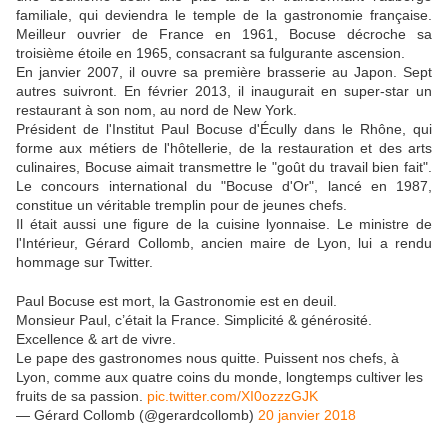
familiale, qui deviendra le temple de la gastronomie française.
Meilleur ouvrier de France en 1961, Bocuse décroche sa
troisième étoile en 1965, consacrant sa fulgurante ascension.
En janvier 2007, il ouvre sa première brasserie au Japon. Sept
autres suivront. En février 2013, il inaugurait en super-star un
restaurant à son nom, au nord de New York.
Président de l'Institut Paul Bocuse d'Écully dans le Rhône, qui
forme aux métiers de l'hôtellerie, de la restauration et des arts
culinaires, Bocuse aimait transmettre le "goût du travail bien fait".
Le concours international du "Bocuse d'Or", lancé en 1987,
constitue un véritable tremplin pour de jeunes chefs.
Il était aussi une figure de la cuisine lyonnaise. Le ministre de
l'Intérieur, Gérard Collomb, ancien maire de Lyon, lui a rendu
hommage sur Twitter.
Paul Bocuse est mort, la Gastronomie est en deuil.
Monsieur Paul, c’était la France. Simplicité & générosité.
Excellence & art de vivre.
Le pape des gastronomes nous quitte. Puissent nos chefs, à
Lyon, comme aux quatre coins du monde, longtemps cultiver les
fruits de sa passion.
pic.twitter.com/XI0ozzzGJK
— Gérard Collomb (@gerardcollomb)
20 janvier 2018