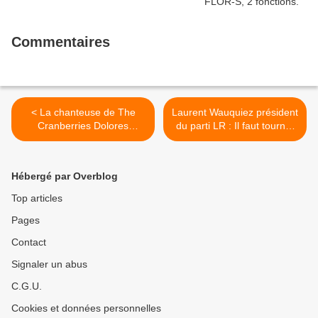
Commentaires
< La chanteuse de The
Laurent Wauquiez président
Cranberries Dolores
du parti LR : Il faut tourner
O'Riordan est morte à l'âge
la page des divisions >
de 46 ans
Hébergé par Overblog
Top articles
Pages
Contact
Signaler un abus
C.G.U.
Cookies et données personnelles