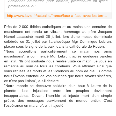
Anciennes éducatrice pour enfants, professeure en lycée
professionnel ou ...
http://www.lavie.fr/actualite/france/face-a-face-avec-les-terroristes-de-saint-etienne-du-rouvray-le-temoignage-des-religieuses-otages-29-07-2016-75263_4.php
Près de 2.000 fidèles catholiques et au moins une centaine de
musulmans ont rendu un vibrant hommage au père Jacques
Hamel assassiné mardi 26 juillet, lors d'une messe dominicale
célébrée ce 31 juillet par l'archevêque Mgr Dominique Lebrun,
placée sous le signe de la paix, dans la cathédrale de Rouen.
"Nous accueillons particulièrement ce matin nos amis
musulmans", a commencé Mgr Lebrun, après quelques paroles
en latin. "Ils ont souhaité nous rendre visite ce matin. Je vous en
remercie au nom de tous les chrétiens. Vous affirmez ainsi que
vous refusez les morts et les violences au nom de dieu. Comme
nous l'avons entendu de vos bouches que nous savons sincères,
ce n'est pas l'islam", a-t-il déclaré.
"Notre monde se découvre solidaire d'un bout à l'autre de la
planète. Les injustices entre les peuples deviennent
insupportables. Devant l'horrible et injuste mort d'un simple
prêtre, des messages parviennent du monde entier. C'est
l'espérance en marche", a-t-il ajouté.