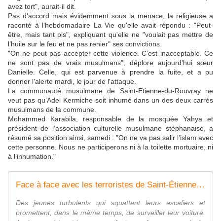
avez tort", aurait-il dit.
Pas d'accord mais évidemment sous la menace, la religieuse a
raconté à l'hebdomadaire La Vie qu'elle avait répondu : "Peut-
être, mais tant pis", expliquant qu'elle ne "voulait pas mettre de
l’huile sur le feu et ne pas renier" ses convictions.
"On ne peut pas accepter cette violence. C’est inacceptable. Ce
ne sont pas de vrais musulmans", déplore aujourd'hui sœur
Danielle. Celle, qui est parvenue à prendre la fuite, et a pu
donner l'alerte mardi, le jour de l'attaque.
La communauté musulmane de Saint-Etienne-du-Rouvray ne
veut pas qu’Adel Kermiche soit inhumé dans un des deux carrés
musulmans de la commune.
Mohammed Karabila, responsable de la mosquée Yahya et
président de l’association culturelle musulmane stéphanaise, a
résumé sa position ainsi, samedi : "On ne va pas salir l’islam avec
cette personne. Nous ne participerons ni à la toilette mortuaire, ni
à l’inhumation."
Face à face avec les terroristes de Saint-Étienne-du-Rouvray : le témoignage des religieuses otages - France - La Vie
Des jeunes turbulents qui squattent leurs escaliers et
promettent, dans le même temps, de surveiller leur voiture.