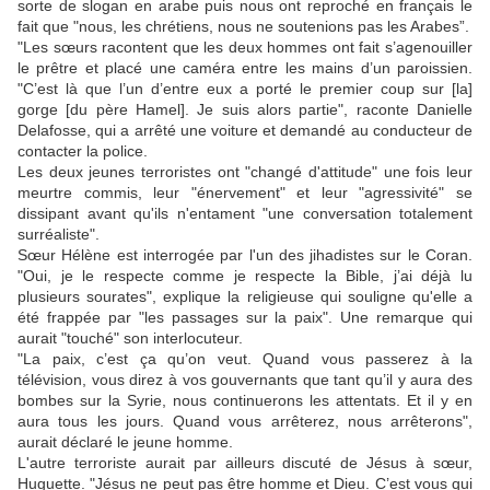
sorte de slogan en arabe puis nous ont reproché en français le
fait que "nous, les chrétiens, nous ne soutenions pas les Arabes”.
"Les sœurs racontent que les deux hommes ont fait s’agenouiller
le prêtre et placé une caméra entre les mains d’un paroissien.
"C’est là que l’un d’entre eux a porté le premier coup sur [la]
gorge [du père Hamel]. Je suis alors partie", raconte Danielle
Delafosse, qui a arrêté une voiture et demandé au conducteur de
contacter la police.
Les deux jeunes terroristes ont "changé d'attitude" une fois leur
meurtre commis, leur "énervement" et leur "agressivité" se
dissipant avant qu'ils n'entament "une conversation totalement
surréaliste".
Sœur Hélène est interrogée par l'un des jihadistes sur le Coran.
"Oui, je le respecte comme je respecte la Bible, j’ai déjà lu
plusieurs sourates", explique la religieuse qui souligne qu'elle a
été frappée par "les passages sur la paix". Une remarque qui
aurait "touché" son interlocuteur.
"La paix, c’est ça qu’on veut. Quand vous passerez à la
télévision, vous direz à vos gouvernants que tant qu’il y aura des
bombes sur la Syrie, nous continuerons les attentats. Et il y en
aura tous les jours. Quand vous arrêterez, nous arrêterons",
aurait déclaré le jeune homme.
L'autre terroriste aurait par ailleurs discuté de Jésus à sœur,
Huguette. "Jésus ne peut pas être homme et Dieu. C’est vous qui