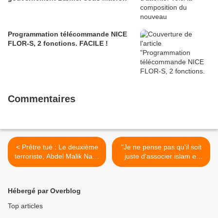
Programmation télécommande NICE
FLOR-S, 2 fonctions. FACILE !
Commentaires
< Prêtre tué : Le deuxième
"Je ne pense pas qu'il soit
terroriste, Abdel Malik Nabil
juste d'associer islam et
Petitjean, formellement
violences", estime le pape
identifié
François >
Hébergé par Overblog
Top articles