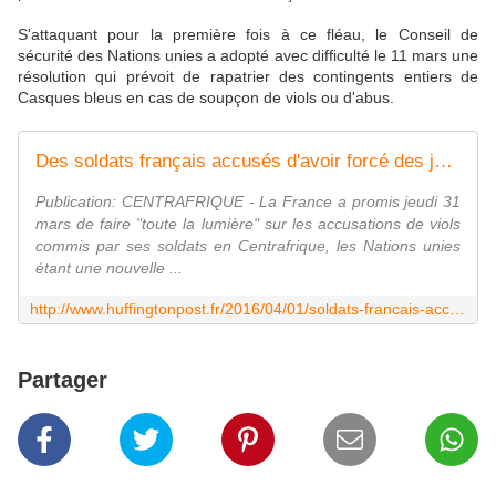
S'attaquant pour la première fois à ce fléau, le Conseil de
sécurité des Nations unies a adopté avec difficulté le 11 mars une
résolution qui prévoit de rapatrier des contingents entiers de
Casques bleus en cas de soupçon de viols ou d'abus.
Des soldats français accusés d'avoir forcé des jeunes filles à des actes zoophiles
Publication: CENTRAFRIQUE - La France a promis jeudi 31
mars de faire "toute la lumière" sur les accusations de viols
commis par ses soldats en Centrafrique, les Nations unies
étant une nouvelle ...
http://www.huffingtonpost.fr/2016/04/01/soldats-francais-accusations-zoophilie-centrafrique-onu-justice_n_9588638.html
Partager