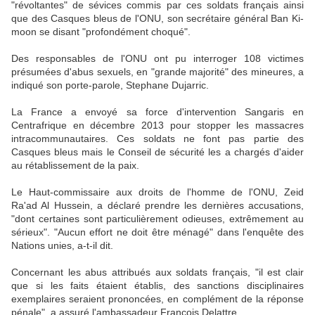
"révoltantes" de sévices commis par ces soldats français ainsi
que des Casques bleus de l'ONU, son secrétaire général Ban Ki-
moon se disant "profondément choqué".
Des responsables de l'ONU ont pu interroger 108 victimes
présumées d'abus sexuels, en "grande majorité" des mineures, a
indiqué son porte-parole, Stephane Dujarric.
La France a envoyé sa force d'intervention Sangaris en
Centrafrique en décembre 2013 pour stopper les massacres
intracommunautaires. Ces soldats ne font pas partie des
Casques bleus mais le Conseil de sécurité les a chargés d'aider
au rétablissement de la paix.
Le Haut-commissaire aux droits de l'homme de l'ONU, Zeid
Ra'ad Al Hussein, a déclaré prendre les dernières accusations,
"dont certaines sont particulièrement odieuses, extrêmement au
sérieux". "Aucun effort ne doit être ménagé" dans l'enquête des
Nations unies, a-t-il dit.
Concernant les abus attribués aux soldats français, "il est clair
que si les faits étaient établis, des sanctions disciplinaires
exemplaires seraient prononcées, en complément de la réponse
pénale", a assuré l'ambassadeur François Delattre.