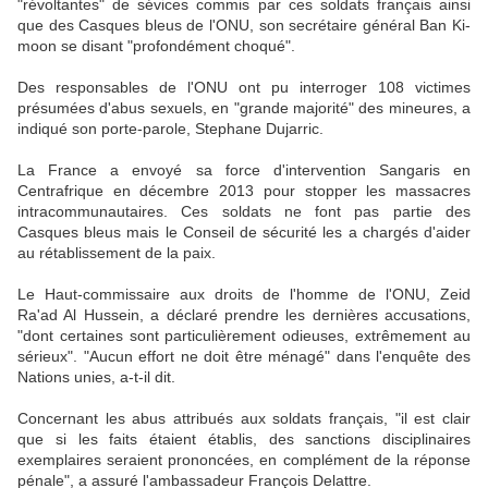
"révoltantes" de sévices commis par ces soldats français ainsi
que des Casques bleus de l'ONU, son secrétaire général Ban Ki-
moon se disant "profondément choqué".
Des responsables de l'ONU ont pu interroger 108 victimes
présumées d'abus sexuels, en "grande majorité" des mineures, a
indiqué son porte-parole, Stephane Dujarric.
La France a envoyé sa force d'intervention Sangaris en
Centrafrique en décembre 2013 pour stopper les massacres
intracommunautaires. Ces soldats ne font pas partie des
Casques bleus mais le Conseil de sécurité les a chargés d'aider
au rétablissement de la paix.
Le Haut-commissaire aux droits de l'homme de l'ONU, Zeid
Ra'ad Al Hussein, a déclaré prendre les dernières accusations,
"dont certaines sont particulièrement odieuses, extrêmement au
sérieux". "Aucun effort ne doit être ménagé" dans l'enquête des
Nations unies, a-t-il dit.
Concernant les abus attribués aux soldats français, "il est clair
que si les faits étaient établis, des sanctions disciplinaires
exemplaires seraient prononcées, en complément de la réponse
pénale", a assuré l'ambassadeur François Delattre.