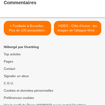
Commentaires
< Fusillade à Bruxelles :
VIDEO - Côte d'Ivoire : les
Plus de 100 perquisitions
images de l'attaque filmées
depuis les attentats de
par la vidéosurveillance à
Paris, deux suspects en
Grand-Bassam >
fuite
Hébergé par Overblog
Top articles
Pages
Contact
Signaler un abus
C.G.U.
Cookies et données personnelles
Préférences cookies