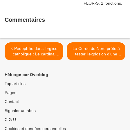
Commentaires
< Pédophilie dans l'Eglise
La Corée du Nord prête à
catholique : Le cardinal
tester l'explosion d'une
Barbarin visé par une
ogive nucléaire et des tirs
nouvelle plainte
de missiles >
Hébergé par Overblog
Top articles
Pages
Contact
Signaler un abus
C.G.U.
Cookies et données personnelles