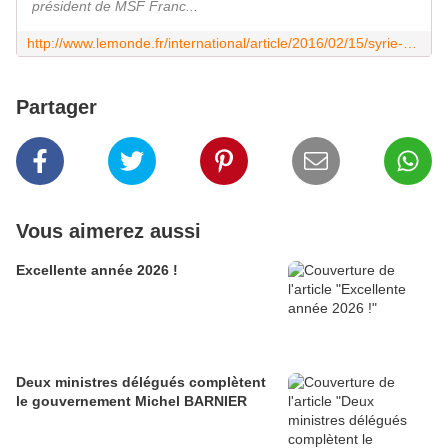
président de MSF Franc...
http://www.lemonde.fr/international/article/2016/02/15/syrie-des-roquettes-tirees-par-la-coalition-menee-par-le-gouvernement-de-damas_4865867_3210.html
Partager
Vous aimerez aussi
Excellente année 2026 !
Deux ministres délégués complètent
le gouvernement Michel BARNIER