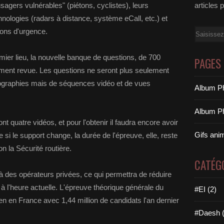
agers vulnérables" (piétons, cyclistes), leurs
articles 
nologies (radars à distance, système eCall, etc.) et
ions d'urgence.
Email
ier lieu, la nouvelle banque de questions, de 700
PAGES
rement revue. Les questions ne seront plus seulement
graphies mais de séquences vidéo et de vues
Album Ph
Album Ph
t quatre vidéos, et pour l'obtenir il faudra encore avoir
Gifs ani
 le support change, la durée de l'épreuve, elle, reste
on la Sécurité routière.
CATÉG
 des opérateurs privées, ce qui permettra de réduire
s à l'heure actuelle. L'épreuve théorique générale du
#EI (2)
n en France avec 1,44 million de candidats l'an dernier
#Daesh (