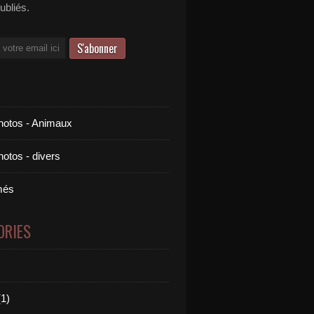
publiés.
otos - Animaux
otos - divers
més
ORIES
1)