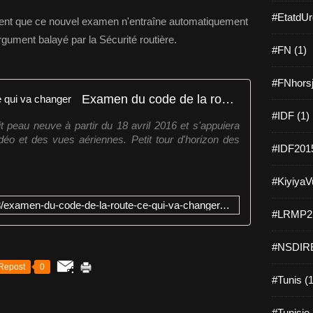
#EtatdUr
tent que ce nouvel examen n'entraîne automatiquement
gument balayé par la Sécurité routière.
#FN (1)
#FNhorsj
Examen du code de la route : ce qui va changer
#IDF (1)
t peau neuve à partir du 18 avril 2016 et s'appuiera
déo et des vues aériennes. Petit tour d'horizon des
#IDF2015
#KiyiyaVu
http://www.midilibre.fr/2016/02/18/examen-du-code-de-la-route-ce-qui-va-changer,1288172.php
#LRMP21
#NSDIRE
Repost
0
#Tunis (1
#Tunisie 