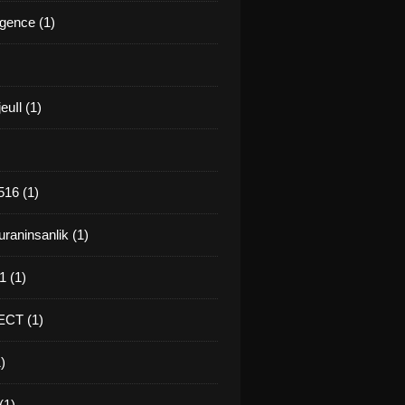
gence (1)
euIl (1)
16 (1)
raninsanlik (1)
 (1)
CT (1)
)
(1)