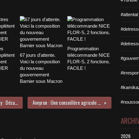
#attentat
#detress
#detress
es
Programmation
plètent
67 jours d'attente.
télécommande NICE
#gouvern
ent
Voici la composition
FLOR-S, 2 fonctions.
NIER
du nouveau
FACILE !
#irrespo
gouvernement
Barnier sous Macron
#kamikaz
Mise en examen de Nicolas Sarkozy : Désaccord entre les juges
Aveyron : Une conseillère agricole étranglée et noyée
#nousso
ARCHI
2026