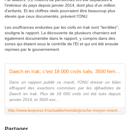
l'intérieur du pays depuis janvier 2014, dont plus d'un million
d'enfants. Et les chiffres réels pourraient être beaucoup plus
élevés que ceux documentés, prévient l'ONU.
Les souffrances endurées par les civils en Irak sont "terribles",
souligne le rapport. La découverte de plusieurs charniers est
également documentée dans le rapport, y compris dans des
zones qui étaient sous le contrôle de l'EI et qui ont été ensuite
reprises par le gouvernement.
Daech en Irak, c'est 18 000 civils tués, 3500 femmes et enfants esclaves
Dans un rapport publié ce mardi, l'ONU dresse un bilan
effrayant des exactions commises par les djihadistes de
Daech en Irak. Plus de 18 000 civils ont été tués depuis
janvier 2014, et 3500 esc...
http://www.lexpress.fr/actualite/monde/proche-moyen-orient/daech-en-irak-c-est-18-000-civils-tues-3500-femmes-et-enfants-esclaves_1755130.html
Partager