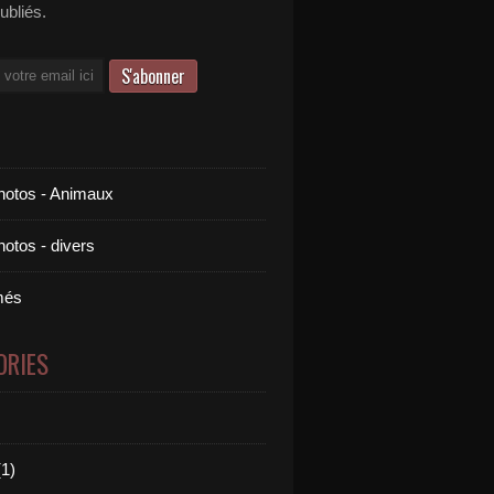
publiés.
otos - Animaux
otos - divers
més
ORIES
1)