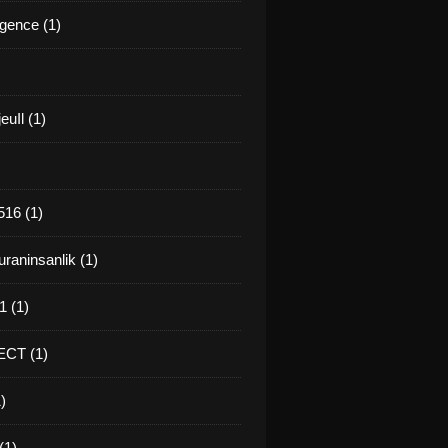
gence (1)
euIl (1)
16 (1)
raninsanlik (1)
 (1)
CT (1)
)
(1)