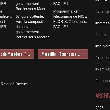
es
Programmation
#attentat
plètent
67 jours d'attente.
télécommande NICE
ent
Voici la composition
FLOR-S, 2 fonctions.
#detress
NIER
du nouveau
FACILE !
gouvernement
#detress
Barnier sous Macron
#gouvern
Scandale Fifa : le nouveau tee-shirt de Maradona "Platini et Blatter voleurs"
Marseille : "Touche pas à ma kippa !"
#irrespo
#kamikaz
#nousso
Retour à l'accueil
ARCHI
2026