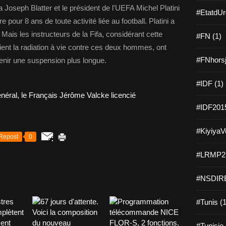
a Joseph Blatter et le président de l'UEFA Michel Platini
#EtatdUr
our 8 ans de toute activité liée au football. Platini a
. Mais les instructeurs de la Fifa, considérant cette
#FN (1)
ient la radiation à vie contre ces deux hommes, ont
#FNhorsj
tenir une suspension plus longue.
#IDF (1)
#IDF2015
#KiyiyaVu
Repost
0
#LRMP21
#NSDIRE
#Tunis (1
#Tunisie 