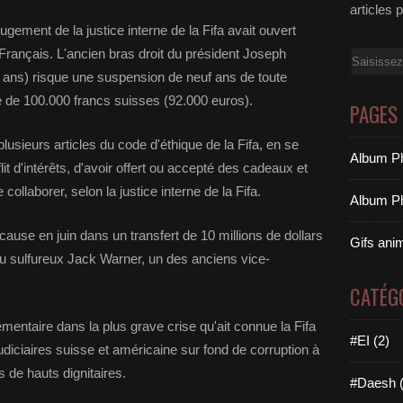
articles 
gement de la justice interne de la Fifa avait ouvert
Français. L'ancien bras droit du président Joseph
Email
 ans) risque une suspension de neuf ans de toute
de de 100.000 francs suisses (92.000 euros).
PAGES
lusieurs articles du code d'éthique de la Fifa, en se
Album Ph
 d'intérêts, d'avoir offert ou accepté des cadeaux et
ollaborer, selon la justice interne de la Fifa.
Album Ph
ause en juin dans un transfert de 10 millions de dollars
Gifs ani
u sulfureux Jack Warner, un des anciens vice-
CATÉG
entaire dans la plus grave crise qu'ait connue la Fifa
#EI (2)
udiciaires suisse et américaine sur fond de corruption à
s de hauts dignitaires.
#Daesh (