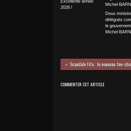
Excellente année
2026 !
Deux ministr
délégués com
le gouvernem
Michel BAR
COMMENTER CET ARTICLE