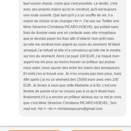
faut vouloir choisir, croire que c'est possible. Le destin, c'est
avec ses propres mains qu'on le construit, qu'il est toujours
une route ouverte. Que tant qu'il y a un souffle de vie, il a
espoir de choisir et de changer.<br /> J’ai vue sur Twitter une
Mme Séverine Christiana PICARO HOEVEL qui prêtait sans
frais de dossier mais une en contacte avec elle m'expliqua
que je devrais payer les frais afin d’obtenir mon prêt mais
qu’elle me rendrait mon argent au cours du virement. M’étant
arnaqué j’ai refusé et elle m’a convaincu qu’elle me le rendra
sur lors du virement. Alors j’ai payé 100 EUR, j’ai risqué mon
argent ma vie pour au moins trouver un prêteur qui puisse
nous aider, nous sauver des entre les mains des arnaqueurs.
Et voilà j’en ai trouvé une. Je n’en croyais pas mes yeux, mais
48h après j’ai eu ce virement des 15000 euro avec mes 100
EUR. Je tenais à vous que cette Madame a la foi, c’est une
femme de parole et je ne croyais pas à ce qu’il disait mais
finalement s’il y a encore un prêteur sérieux sur ce net je crois
que c’est Mme Séverine Christiana PICARO HOEVEL. Son
mail est: <br /> <br /> christianapicaro@gmail.com