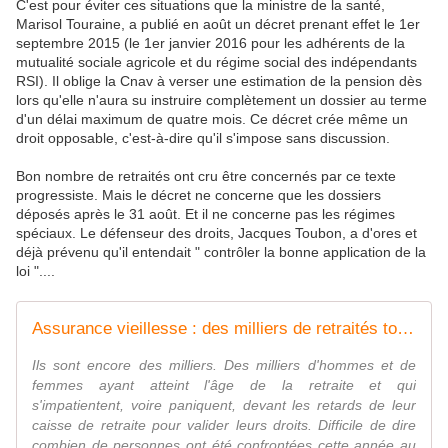
C'est pour éviter ces situations que la ministre de la santé,
Marisol Touraine, a publié en août un décret prenant effet le 1er
septembre 2015 (le 1er janvier 2016 pour les adhérents de la
mutualité sociale agricole et du régime social des indépendants
RSI). Il oblige la Cnav à verser une estimation de la pension dès
lors qu'elle n'aura su instruire complètement un dossier au terme
d'un délai maximum de quatre mois. Ce décret crée même un
droit opposable, c'est-à-dire qu'il s'impose sans discussion.
Bon nombre de retraités ont cru être concernés par ce texte
progressiste. Mais le décret ne concerne que les dossiers
déposés après le 31 août. Et il ne concerne pas les régimes
spéciaux. Le défenseur des droits, Jacques Toubon, a d'ores et
déjà prévenu qu'il entendait " contrôler la bonne application de la
loi "....
Assurance vieillesse : des milliers de retraités toujours sans pension
Ils sont encore des milliers. Des milliers d'hommes et de
femmes ayant atteint l'âge de la retraite et qui
s'impatientent, voire paniquent, devant les retards de leur
caisse de retraite pour valider leurs droits. Difficile de dire
combien de personnes ont été confrontées cette année au