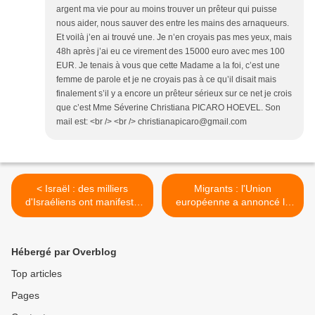
argent ma vie pour au moins trouver un prêteur qui puisse
nous aider, nous sauver des entre les mains des arnaqueurs.
Et voilà j’en ai trouvé une. Je n’en croyais pas mes yeux, mais
48h après j’ai eu ce virement des 15000 euro avec mes 100
EUR. Je tenais à vous que cette Madame a la foi, c’est une
femme de parole et je ne croyais pas à ce qu’il disait mais
finalement s’il y a encore un prêteur sérieux sur ce net je crois
que c’est Mme Séverine Christiana PICARO HOEVEL. Son
mail est: <br /> <br /> christianapicaro@gmail.com
< Israël : des milliers
Migrants : l'Union
d'Israéliens ont manifesté
européenne a annoncé la
samedi à Tel-Aviv pour une
création de 100.000 places
reprise des négociations...
d'accueil en Grèce et dans
les... >
Hébergé par Overblog
Top articles
Pages