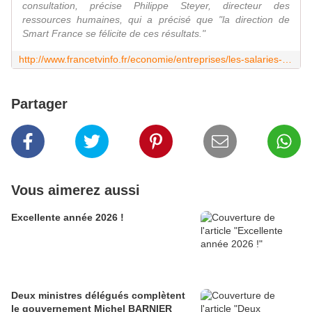
consultation, précise Philippe Steyer, directeur des
ressources humaines, qui a précisé que "la direction de
Smart France se félicite de ces résultats."
http://www.francetvinfo.fr/economie/entreprises/les-salaries-de-smart-france-choisissent-a-56-de-revenir-aux-39-heures-annonce-la-direction_1079811.html
Partager
Vous aimerez aussi
Excellente année 2026 !
Deux ministres délégués complètent
le gouvernement Michel BARNIER