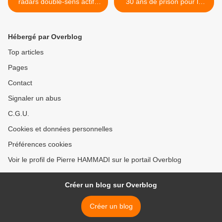
radars double-sens actifs
30 ans de prison pour le
dès lundi 14 septembre
père, 12 ans pour la mère
dans 18 départements. Le
Jugé pour le meurtre ... >
ministère...
Hébergé par Overblog
Top articles
Pages
Contact
Signaler un abus
C.G.U.
Cookies et données personnelles
Préférences cookies
Voir le profil de Pierre HAMMADI sur le portail Overblog
Créer un blog sur Overblog
Créer un blog