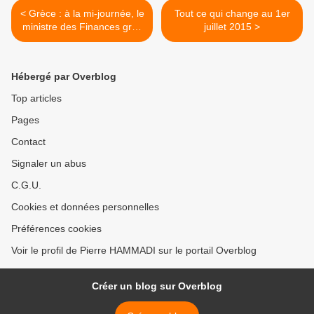
< Grèce : à la mi-journée, le
Tout ce qui change au 1er
ministre des Finances grec
juillet 2015 >
Yanis Varoufakis a confirmé
que la Grèce ne règlerait...
Hébergé par Overblog
Top articles
Pages
Contact
Signaler un abus
C.G.U.
Cookies et données personnelles
Préférences cookies
Voir le profil de Pierre HAMMADI sur le portail Overblog
Créer un blog sur Overblog