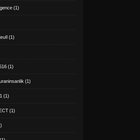
gence (1)
euIl (1)
16 (1)
raninsanlik (1)
 (1)
CT (1)
)
(1)