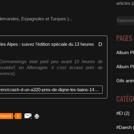
articles 
 Allemandes, Espagnoles et Turques )...
Email
PAGES
DIRECT. Crash d'un A320 dans les Alpes : suivez l'édition spéciale du 13 heures
Album Ph
Germanwings était parti peu avant 10 heures de
Album Ph
seldorf, en Allemagne. Il s'est écrasé près de
ovence).
Gifs ani
http://www.francetvinfo.fr/faits-divers/crash-d-un-a320-pres-de-digne-les-bains-148-personnes-a-bord-suivez-la-situation-en-direct_857397.html
CATÉG
#EI (2)
Repost
0
#Daesh (