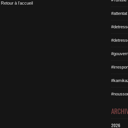
Retour à l'accueil
#attentat
#detress
#detress
#gouvern
#irrespo
#kamikaz
#nousso
ARCHI
2026