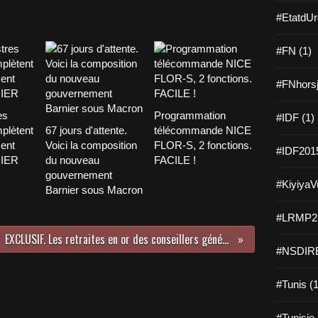
#EtatdUr
#FN (1)
#FNhorsj
es
Programmation
#IDF (1)
plètent
67 jours d'attente.
télécommande NICE
ent
Voici la composition
FLOR-S, 2 fonctions.
#IDF2015
NIER
du nouveau
FACILE !
gouvernement
#KiyiyaVu
Barnier sous Macron
#LRMP21
EXCLUSIF. Les retraites en or des conseillers généraux de l'Yonne
#NSDIRE
#Tunis (1
#Tunisie 