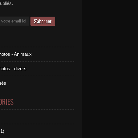
publiés.
otos - Animaux
otos - divers
més
ORIES
1)