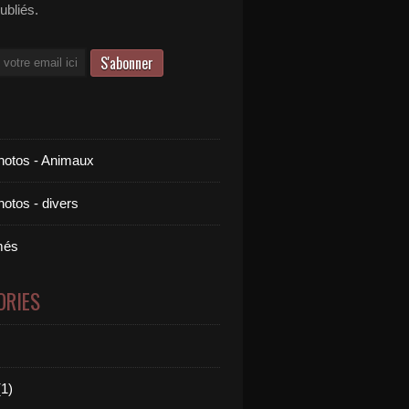
publiés.
otos - Animaux
otos - divers
més
ORIES
1)