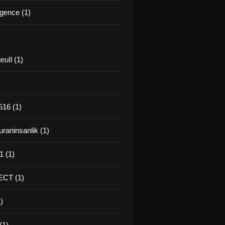
gence (1)
euIl (1)
16 (1)
raninsanlik (1)
 (1)
CT (1)
)
(1)