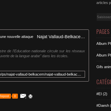
articles 
Email
PAGES
Najat Vallaud-Belkacem, cible d'une nouvelle attaque
Album Ph
istre de l'Education nationale circule sur les réseaux
Album Ph
uverte de la langue arabe" dans les écoles.
Gifs ani
http://www.francetvinfo.fr/politique/ps/najat-vallaud-belkacem/najat-vallaud-belkacem-cible-d-une-nouvelle-attaque_688139.html
CATÉG
#EI (2)
Repost
0
#Daesh (