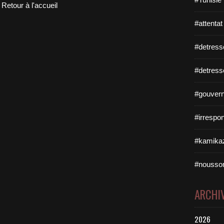
Retour à l'accueil
#attentat
#detress
#detress
#gouvern
#irrespo
#kamikaz
#nousso
ARCHI
2026