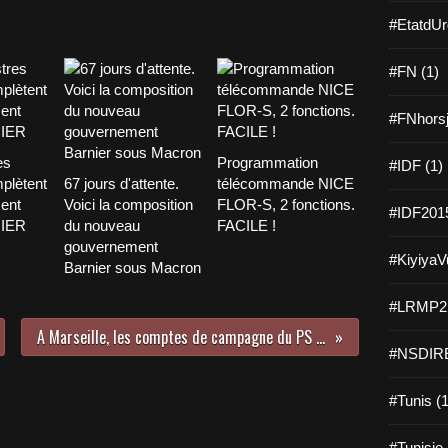
#EtatdUr
#FN (1)
#FNhorsj
es
Programmation
#IDF (1)
plètent
67 jours d'attente.
télécommande NICE
ent
Voici la composition
FLOR-S, 2 fonctions.
#IDF2015
NIER
du nouveau
FACILE !
gouvernement
#KiyiyaVu
Barnier sous Macron
#LRMP21
A Marseille, les comptes de campagne du PS aux municipales en passe d'être rejetés
#NSDIRE
#Tunis (1
#Tunisie 