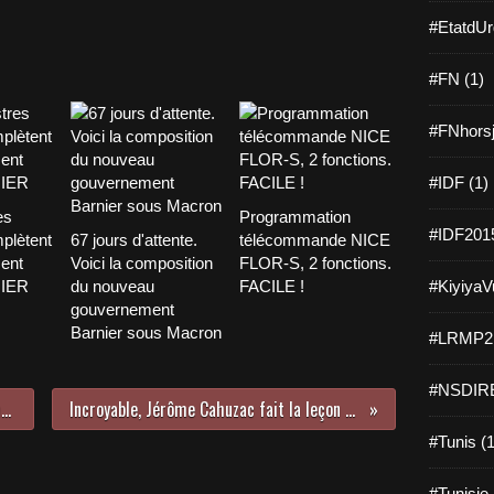
f
#EtatdUr
r
H
u
#FN (1)
i
t
#FNhorsj
c
o
#IDF (1)
m
p
es
Programmation
t
#IDF2015
plètent
67 jours d'attente.
télécommande NICE
e
ent
Voici la composition
FLOR-S, 2 fonctions.
s
NIER
du nouveau
FACILE !
#KiyiyaVu
r
gouvernement
e
Barnier sous Macron
#LRMP21
c
t
i
#NSDIRE
Najat Vallaud-Belkacem, cible d'une nouvelle attaque
Incroyable, Jérôme Cahuzac fait la leçon à Thomas Thévénoud
f
i
#Tunis (1
c
a
#Tunisie 