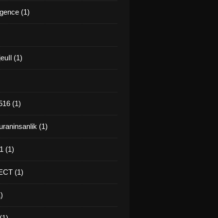
gence (1)
euIl (1)
16 (1)
raninsanlik (1)
 (1)
CT (1)
)
(1)