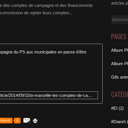
articles 
ale des comptes de campagne et des financements
la commission de rejeter leurs comptes...
Email
PAGES
Album Ph
A Marseill
w
Album Ph
w
w
Gifs ani
.
l
e
CATÉG
http://www.lemonde.fr/politique/article/2014/09/10/a-marseille-les-comptes-de-campagne-du-ps-aux-municipales-en-passe-d-etre-rejetes_4484780_823448.html
m
o
#EI (2)
n
d
e
Repost
0
#Daesh (
.