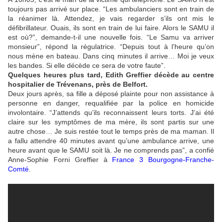
toujours pas arrivé sur place. “Les ambulanciers sont en train de
la réanimer là. Attendez, je vais regarder s’ils ont mis le
défibrillateur. Ouais, ils sont en train de lui faire. Alors le SAMU il
est où?”, demande-t-il une nouvelle fois. “Le Samu va arriver
monsieur”, répond la régulatrice. “Depuis tout à l’heure qu’on
nous mène en bateau. Dans cinq minutes il arrive… Moi je veux
les bandes. Si elle décède ce sera de votre faute”.
Quelques heures plus tard, Edith Greffier décède au centre
hospitalier de Trévenans, près de Belfort.
Deux jours après, sa fille a déposé plainte pour non assistance à
personne en danger, requalifiée par la police en homicide
involontaire. “J’attends qu’ils reconnaissent leurs torts. J’ai été
claire sur les symptômes de ma mère, ils sont partis sur une
autre chose… Je suis restée tout le temps près de ma maman. Il
a fallu attendre 40 minutes avant qu’une ambulance arrive, une
heure avant que le SAMU soit là. Je ne comprends pas”, a confié
Anne-Sophie Forni Greffier à
France 3 Bourgogne-Franche-
Comté
.