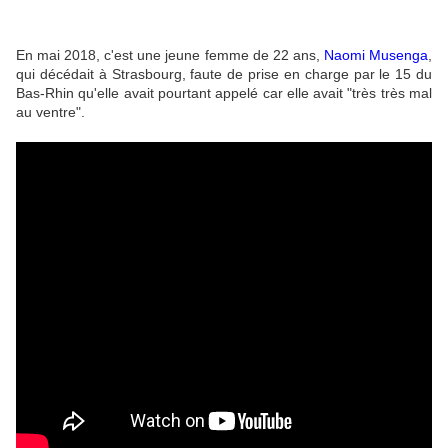
En mai 2018, c'est une jeune femme de 22 ans,
Naomi Musenga
,
qui décédait à Strasbourg, faute de prise en charge par le 15 du
Bas-Rhin qu'elle avait pourtant appelé car elle avait "très très mal
au ventre".