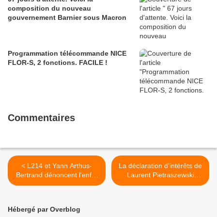
composition du nouveau
gouvernement Barnier sous Macron
Programmation télécommande NICE
FLOR-S, 2 fonctions. FACILE !
Commentaires
< L214 et Yann Arthus-
La déclaration d'intérêts de
Bertrand dénoncent l'enfer
Laurent Pietraszewski
sur terre vécu par les
nouveau Monsieur retraite
cochons d'un élevage du
n'est pas claire à 100% >
Finistère
Hébergé par Overblog