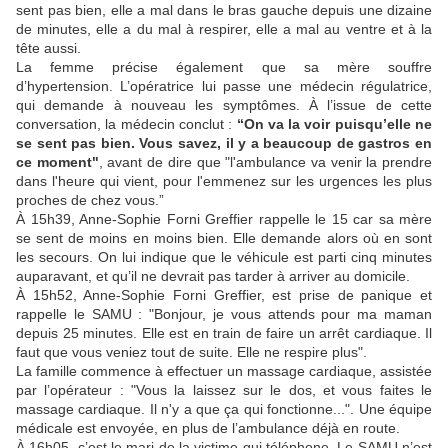
sent pas bien, elle a mal dans le bras gauche depuis une dizaine
de minutes, elle a du mal à respirer, elle a mal au ventre et à la
tête aussi.
La femme précise également que sa mère souffre
d’hypertension. L’opératrice lui passe une médecin régulatrice,
qui demande à nouveau les symptômes. À l’issue de cette
conversation, la médecin conclut :
“On va la voir puisqu’elle ne
se sent pas bien. Vous savez, il y a beaucoup de gastros en
ce moment"
,
avant de dire que "l'ambulance va venir la prendre
dans l'heure qui vient, pour l'emmenez sur les urgences les plus
proches de chez vous.”
À 15h39, Anne-Sophie Forni Greffier rappelle le 15 car sa mère
se sent de moins en moins bien. Elle demande alors où en sont
les secours. On lui indique que le véhicule est parti cinq minutes
auparavant, et qu’il ne devrait pas tarder à arriver au domicile.
À 15h52, Anne-Sophie Forni Greffier, est prise de panique et
rappelle le SAMU : "Bonjour, je vous attends pour ma maman
depuis 25 minutes. Elle est en train de faire un arrêt cardiaque. Il
faut que vous veniez tout de suite. Elle ne respire plus".
La famille commence à effectuer un massage cardiaque, assistée
par l’opérateur : "Vous la laissez sur le dos, et vous faites le
massage cardiaque. Il n'y a que ça qui fonctionne...". Une équipe
médicale est envoyée, en plus de l’ambulance déjà en route.
À 16h05, c’est le mari de la victime qui téléphone. Le SAMU n’est