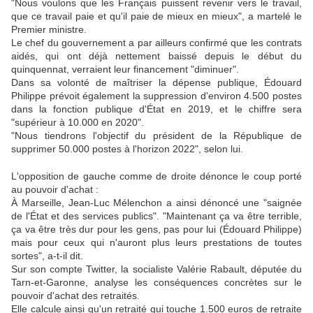
"Nous voulons que les Français puissent revenir vers le travail,
que ce travail paie et qu'il paie de mieux en mieux", a martelé le
Premier ministre.
Le chef du gouvernement a par ailleurs confirmé que les contrats
aidés, qui ont déjà nettement baissé depuis le début du
quinquennat, verraient leur financement "diminuer".
Dans sa volonté de maîtriser la dépense publique, Édouard
Philippe prévoit également la suppression d'environ 4.500 postes
dans la fonction publique d'État en 2019, et le chiffre sera
"supérieur à 10.000 en 2020".
"Nous tiendrons l'objectif du président de la République de
supprimer 50.000 postes à l'horizon 2022", selon lui.
L'opposition de gauche comme de droite dénonce le coup porté
au pouvoir d'achat :
À Marseille, Jean-Luc Mélenchon a ainsi dénoncé une "saignée
de l'État et des services publics". "Maintenant ça va être terrible,
ça va être très dur pour les gens, pas pour lui (Édouard Philippe)
mais pour ceux qui n'auront plus leurs prestations de toutes
sortes", a-t-il dit.
Sur son compte Twitter, la socialiste Valérie Rabault, députée du
Tarn-et-Garonne, analyse les conséquences concrètes sur le
pouvoir d'achat des retraités.
Elle calcule ainsi qu'un retraité qui touche 1.500 euros de retraite