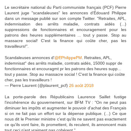
Le secrétaire national du Parti communiste français (PCF) Pierre
Laurent juge "scandaleuses" les annonces d'Édouard Philippe
dans un message publié sur son compte Twitter. "Retraites, APL,
indemnisation des arrêts maladie, contrats aidés (...)
suppressions de fonctionnaires et encouragement pour les
patrons des heures supplémentaires ... tout y passe. Stop au
massacre social! C'est la finance qui coûte cher, pas les
travailleurs!".
Scandaleuses annonces d'
@EPhilippePM
. Retraites, APL,
indemnisat° des arrêts maladie, contrats aidés, 15000 suppr de
fonctionnaires et encouragmt pr les patrons des heures supp...
tout y passe. Stop au massacre social ! C'est la finance qui coûte
cher, pas les travailleurs !
— Pierre Laurent (@plaurent_pcf)
26 août 2018
La porte-parole des Républicains Laurence Saillet fustige
l'incohérence du gouvernement, sur BFM TV : "On ne peut pas
diminuer les impôts et augmenter le pouvoir d'achat des Français
si on ne fait pas un effort sur la dépense publique. (...) Ce que
nous dit le Premier ministre c'est qu'ils ne savent pas exactement
ce qu'ils vont faire, ils promettent, ils reculent, ils annoncent mais
tout ceci n'est vraiment pas cohérent."