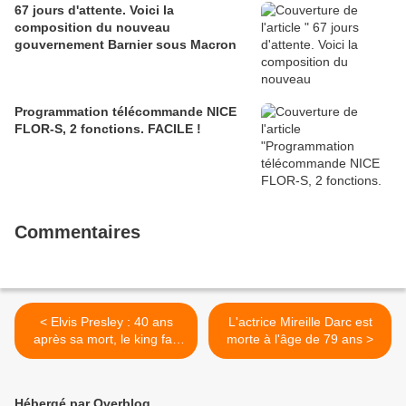
67 jours d'attente. Voici la
composition du nouveau
gouvernement Barnier sous Macron
Programmation télécommande NICE
FLOR-S, 2 fonctions. FACILE !
Commentaires
< Elvis Presley : 40 ans
L'actrice Mireille Darc est
après sa mort, le king fait
morte à l'âge de 79 ans >
toujours recette
Hébergé par Overblog