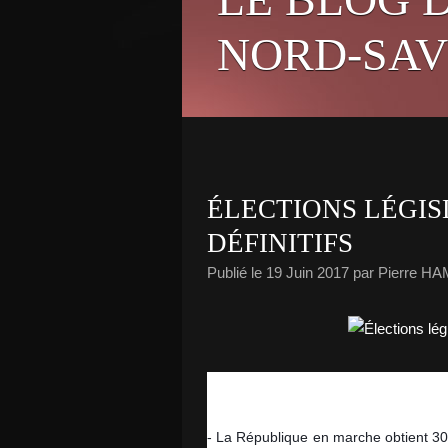
NORD-SAV
ÉLECTIONS LÉGISL
DÉFINITIFS
Publié le
19 Juin 2017
par Pierre H
Législatives 2017 - résultats définit
- La République en marche obtient 30