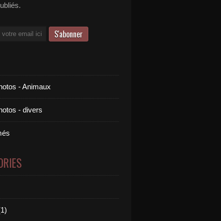
publiés.
otos - Animaux
otos - divers
més
ORIES
1)