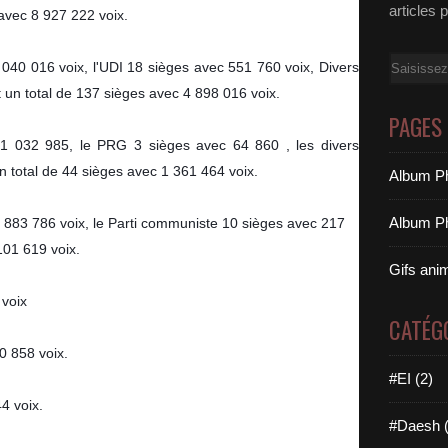
articles 
 avec 8 927 222 voix.
Email
040 016 voix, l'UDI 18 sièges avec 551 760 voix, Divers 
t un total de 137 sièges avec 4 898 016 voix.
PAGES
c 1 032 985, le PRG 3 sièges avec 64 860 , les divers 
 total de 44 sièges avec 1 361 464 voix.
Album Ph
Album Ph
883 786 voix, le Parti communiste 10 sièges avec 217 
101 619 voix.
Gifs ani
 voix
CATÉG
0 858 voix. 
#EI (2)
4 voix.
#Daesh (