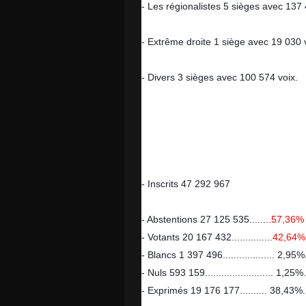
- Les régionalistes 5 sièges avec 137 
- Extrême droite 1 siège avec 19 030 
- Divers 3 sièges avec 100 574 voix.
Participation aux scrutins du seco
- Inscrits 47 292 967
- Abstentions 27 125 535........
57,36%
- Votants 20 167 432...............
42,64%
- Blancs 1 397 496................... 2,95%
- Nuls 593 159......................... 1,25
- Exprimés 19 176 177.......... 38,43%..