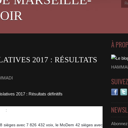
OIR
À PRO
ATIVES 2017 : RÉSULTATS
HAMMADI
AMMADI
SUIVE
NEWSL
ifs
 :
Abonnez-
8 sièges avec 7 826 432 voix, le MoDem 42 sièges avec 