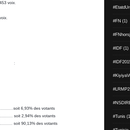
453 voix.
#EtatdUr
voix.
#FN (1)
#FNhorsj
#IDF (1)
#IDF2015
nd tour
 :
#KiyiyaVu
#LRMP21
 
 
#NSDIRE
............soit 6,93% des votants
%............ soit 2,94% des votants
#Tunis (1
.......... soit 90,13% des votants
#Tunisie 