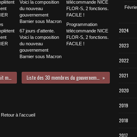
Févrie
es
Programmation
2024
plètent
67 jours d'attente.
télécommande NICE
ent
Voici la composition
FLOR-S, 2 fonctions.
NIER
du nouveau
FACILE !
2023
gouvernement
Barnier sous Macron
2022
2021
Loi sur la moralisation : Macron fait marche arrière
Liste des 30 membres du gouvernement Macron II
2020
2019
Retour à l'accueil
2018
2017