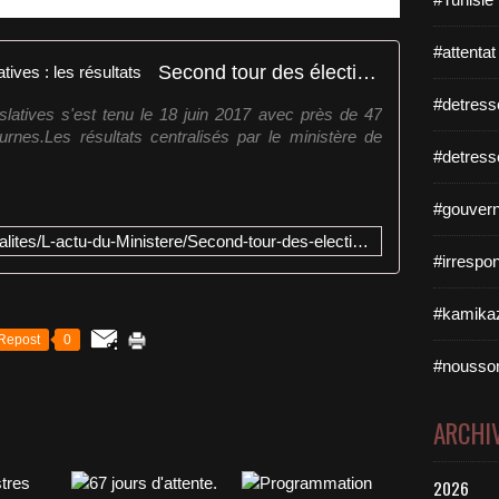
#attentat
Second tour des élections législatives : les résultats
#detress
slatives s'est tenu le 18 juin 2017 avec près de 47
urnes.Les résultats centralisés par le ministère de
#detress
#gouvern
https://www.interieur.gouv.fr/Actualites/L-actu-du-Ministere/Second-tour-des-elections-legislatives-les-resultats
#irrespo
#kamikaz
Repost
0
#nousso
ARCHI
2026