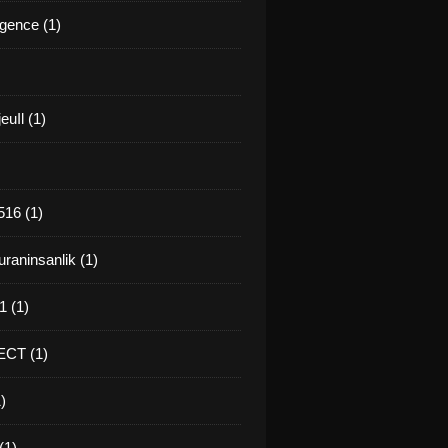
gence (1)
euIl (1)
16 (1)
raninsanlik (1)
 (1)
CT (1)
)
(1)