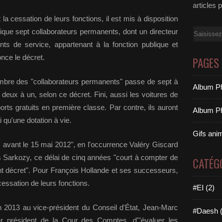
articles 
la cessation de leurs fonctions, il est mis à disposition
ique sept collaborateurs permanents, dont un directeur
Email
ents de service, appartenant à la fonction publique et
once le décret.
PAGES
ombre des "collaborateurs permanents" passe de sept à
Album Ph
 deux à un, selon ce décret. Fini, aussi les voitures de
orts gratuits en première classe. Par contre, ils auront
Album Ph
 qu'une dotation à vie.
Gifs ani
s avant le 15 mai 2012", en l'occurrence Valéry Giscard
s Sarkozy, ce délai de cinq années "court à compter de
CATÉG
nt décret". Pour François Hollande et ses successeurs,
essation de leurs fonctions.
#EI (2)
n 2013 au vice-président du Conseil d'État, Jean-Marc
#Daesh (
r président de la Cour des Comptes, d'"évaluer les