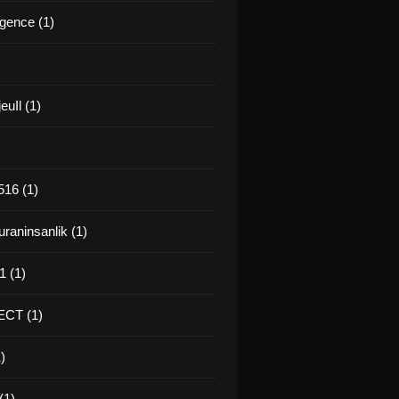
gence (1)
euIl (1)
16 (1)
raninsanlik (1)
 (1)
CT (1)
)
(1)