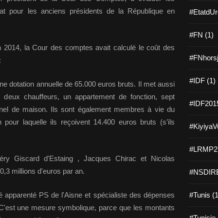
tat pour les anciens présidents de la République en
#EtatdUr
#FN (1)
n 2014, la Cour des comptes avait calculé le coût des
#FNhorsj
:
#IDF (1)
ne dotation annuelle de 65.000 euros bruts. Il met aussi
c deux chauffeurs, un appartement de fonction, sept
#IDF2015
nnel de maison. Ils sont également membres à vie du
n pour laquelle ils reçoivent 14.400 euros bruts (s’ils
#KiyiyaVu
#LRMP21
léry Giscard d'Estaing , Jacques Chirac et Nicolas
,3 millions d'euros par an.
#NSDIRE
é apparenté PS de l'Aisne et spécialiste des dépenses
#Tunis (1
: "C'est une mesure symbolique, parce que les montants
#Tunisie 