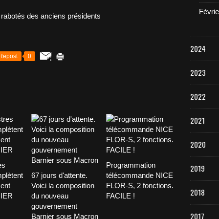
Févrie
2024
Repost
0
2023
2022
2021
2020
es
Programmation
2019
plètent
67 jours d'attente.
télécommande NICE
ent
Voici la composition
FLOR-S, 2 fonctions.
2018
NIER
du nouveau
FACILE !
gouvernement
2017
Barnier sous Macron