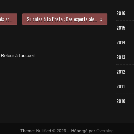
2016
Le pape François accuse les manuels scolaires français de propager la théorie du genre
Suicides à La Poste : Des experts alertent le gouvernement sur la situation sociale
2015
2014
Retour à l'accueil
2013
2012
2011
2010
Theme: Nullified © 2026 - Hébergé par
Overblog