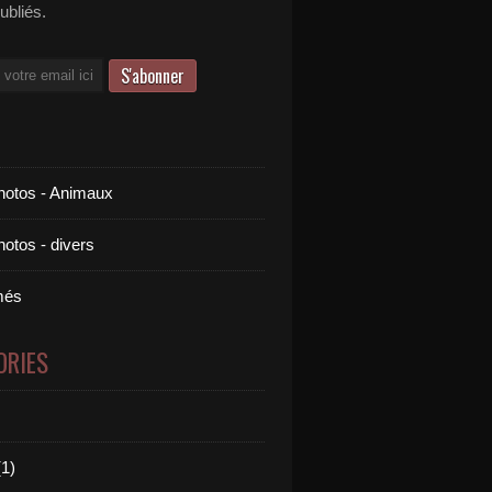
publiés.
otos - Animaux
otos - divers
més
ORIES
1)