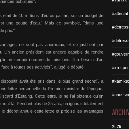
finances publiques".
#attentat
s était de 10 millions d'euros par an, sur un budget de
C'est une goutte d'eau." Mais ce symbole, "dans une
#detress
e prix."
#detress
antages ne sont pas anormaux, et se justifient par
tat. Un ancien président est encore capable de rendre
#gouvern
plir un certain nombre de missions. Il a besoin d'un
face à toutes ses activités", a jugé le député.
#irrespo
ispositif avait été pris dans le plus grand secret", a
#kamikaz
 une lettre personnelle du Premier ministre de l'époque,
#nousso
scard d'Estaing. Cette lettre, je ne l'ai obtenue qu'en
oment-là. Pendant plus de 25 ans, on ignorait totalement
ARCHI
, le décret annule cette lettre et précise les avantages
2026