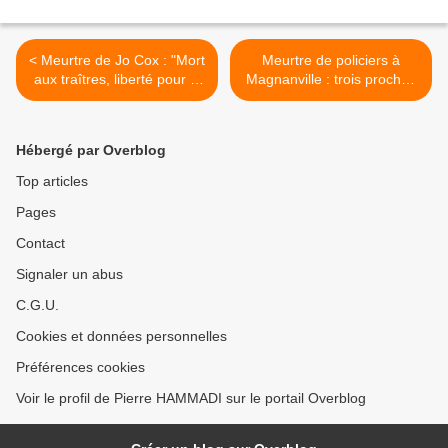
< Meurtre de Jo Cox : "Mort
Meurtre de policiers à
aux traîtres, liberté pour le
Magnanville : trois proches
Royaume-Uni !" a lancé le
du tueur présumé
meurtrier présumé devant
interpellés >
la justice
Hébergé par Overblog
Top articles
Pages
Contact
Signaler un abus
C.G.U.
Cookies et données personnelles
Préférences cookies
Voir le profil de Pierre HAMMADI sur le portail Overblog