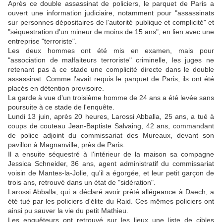
Après ce double assassinat de policiers, le parquet de Paris a
ouvert une information judiciaire, notamment pour "assassinats
sur personnes dépositaires de l'autorité publique et complicité" et
"séquestration d'un mineur de moins de 15 ans", en lien avec une
entreprise "terroriste".
Les deux hommes ont été mis en examen, mais pour
"association de malfaiteurs terroriste" criminelle, les juges ne
retenant pas à ce stade une complicité directe dans le double
assassinat. Comme l'avait requis le parquet de Paris, ils ont été
placés en détention provisoire.
La garde à vue d'un troisième homme de 24 ans a été levée sans
poursuite à ce stade de l'enquête.
Lundi 13 juin, après 20 heures, Larossi Abballa, 25 ans, a tué à
coups de couteau Jean-Baptiste Salvaing, 42 ans, commandant
de police adjoint du commissariat des Mureaux, devant son
pavillon à Magnanville, près de Paris.
Il a ensuite séquestré à l'intérieur de la maison sa compagne
Jessica Schneider, 36 ans, agent administratif du commissariat
voisin de Mantes-la-Jolie, qu'il a égorgée, et leur petit garçon de
trois ans, retrouvé dans un état de "sidération".
Larossi Abballa, qui a déclaré avoir prêté allégeance à Daech, a
été tué par les policiers d'élite du Raid. Ces mêmes policiers ont
ainsi pu sauver la vie du petit Mathieu.
Les enquêteurs ont retrouvé sur les lieux une liste de cibles