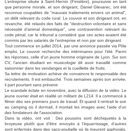
L’entreprise située à Saint-Hernin (Finistère), poursuivie en tant
que personne morale, et son dirigeant, Daniel Glevarec, ont été
reconnus coupables de "mauvais traitements envers un animal",
un délit relevant du code rural. Le couvoir et son dirigeant ont, en
revanche, été relaxés des faits de "destruction volontaire et sans
nécessité d’animal domestique", une contravention relevant du
code pénal, car le tribunal a considéré que ces actes avaient été
commis par les salariés de l’entreprise et non par son dirigeant.
Tout commence en juillet 2014, par une annonce passée via Pôle
emploi. Le couvoir recherche des intérimaires pour l’été. Parmi
les réponses, celle d'un jeune homme originaire de Lyon. Sur son
CV, l'ancien étudiant en musicologie dit avoir travaillé comme
saisonnier dans les vendanges et la cueillette de fruits.
Sa lettre de motivation achève de convaincre le responsable des
recrutements. Il est embauché. Trois semaines après son arrivée,
il part pourtant sans prévenir.
Le scandale éclate en novembre, avec la diffusion de la vidéo. Le
jeune ouvrier était en réalité un militant de L214. Il a commencé à
filmer dès ses premiers jours de travail. Et quand il rentrait le soir
au camping où il dormait, il montait les images avec l'aide d'un
des fondateurs de l'association.
Dans la vidéo, ont voit : Des poussins sont déchiquetés à la
broyeuse plutôt que d'être envoyés à l'équarrissage, d’autres
sont enfermés dans des sacs-poubelle où ils meurent asphyxiés,