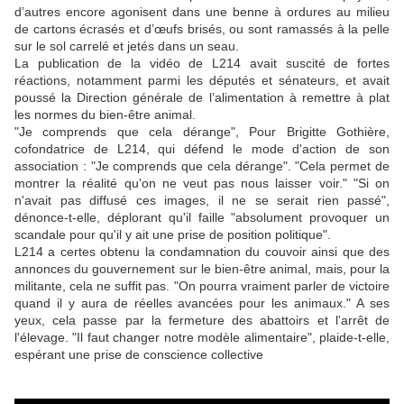
d’autres encore agonisent dans une benne à ordures au milieu
de cartons écrasés et d’œufs brisés, ou sont ramassés à la pelle
sur le sol carrelé et jetés dans un seau.
La publication de la vidéo de L214 avait suscité de fortes
réactions, notamment parmi les députés et sénateurs, et avait
poussé la Direction générale de l’alimentation à remettre à plat
les normes du bien-être animal.
"Je comprends que cela dérange", Pour Brigitte Gothière,
cofondatrice de L214, qui défend le mode d'action de son
association : "Je comprends que cela dérange". "Cela permet de
montrer la réalité qu'on ne veut pas nous laisser voir." "Si on
n'avait pas diffusé ces images, il ne se serait rien passé",
dénonce-t-elle, déplorant qu'il faille "absolument provoquer un
scandale pour qu'il y ait une prise de position politique".
L214 a certes obtenu la condamnation du couvoir ainsi que des
annonces du gouvernement sur le bien-être animal, mais, pour la
militante, cela ne suffit pas. "On pourra vraiment parler de victoire
quand il y aura de réelles avancées pour les animaux." A ses
yeux, cela passe par la fermeture des abattoirs et l'arrêt de
l'élevage. "Il faut changer notre modèle alimentaire", plaide-t-elle,
espérant une prise de conscience collective