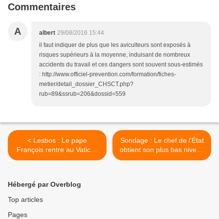
Commentaires
A
albert
29/08/2016 15:44
il faut indiquer de plus que les aviculteurs sont exposés à
risques supérieurs à la moyenne, induisant de nombreux
accidents du travail et ces dangers sont souvent sous-estimés
: http://www.officiel-prevention.com/formation/fiches-
metier/detail_dossier_CHSCT.php?
rub=89&ssrub=206&dossid=559
< Lesbos : Le pape
Sondage : Le chef de l'État
François rentre au Vatican
obtient son plus bas niveau
avec douze réfugiés syriens
depuis son élection (14%) >
Hébergé par Overblog
Top articles
Pages