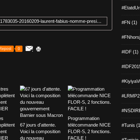
#EtatdUr
http://www.20minutes.fr/politique/1783035-20160209-laurent-fabius-nomme-president-conseil-constitutionnel-mercredi
#FN (1)
#FNhorsj
Repost
0
#IDF (1)
#IDF2015
#KiyiyaVu
#LRMP21
#NSDIRE
es
Programmation
plètent
67 jours d'attente.
télécommande NICE
#Tunis (1
ent
Voici la composition
FLOR-S, 2 fonctions.
NIER
du nouveau
FACILE !
#Tunisie 