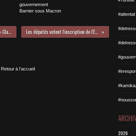
gouvernement
Barnier sous Macron
#attentat
#detress
Ecoles insalubres à Marseille: Jean-Claude Gaudin a annoncé une subvention de 9 millions d'euros
Les députés votent l'inscription de l'Etat d'urgence dans la Constitution...400 députés absents
#detress
#gouvern
Retour à l'accueil
#irrespo
#kamikaz
#nousso
ARCHI
2026