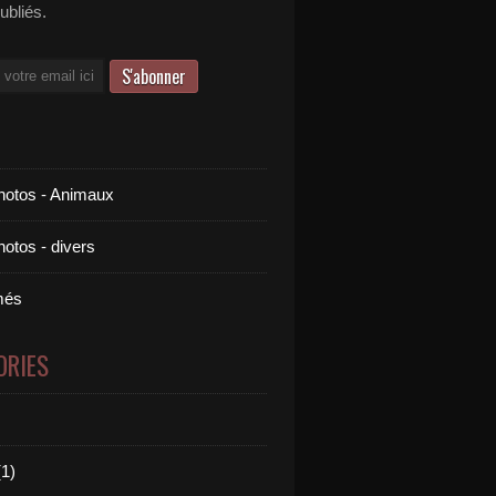
publiés.
otos - Animaux
otos - divers
més
ORIES
1)