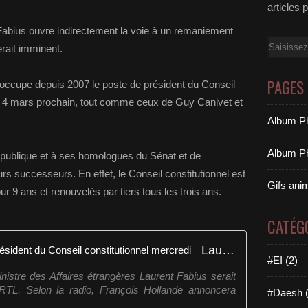
articles 
 Fabius ouvre indirectement la voie à un remaniement
Email
erait imminent.
PAGES
occupe depuis 2007 le poste de président du Conseil
 le 4 mars prochain, tout comme ceux de Guy Canivet et
Album Ph
Album Ph
République et à ses homologues du Sénat et de
rs successeurs. En effet, le Conseil constitutionnel est
Gifs ani
ans et renouvelés par tiers tous les trois ans.
CATÉG
Laurent Fabius serait nommé président du Conseil constitutionnel mercredi
#EI (2)
istre des Affaires étrangères Laurent Fabius serait
 RTL. Selon la radio, François Hollande annoncera
#Daesh (