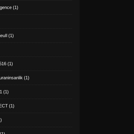
gence (1)
euIl (1)
16 (1)
raninsanlik (1)
 (1)
CT (1)
)
(1)