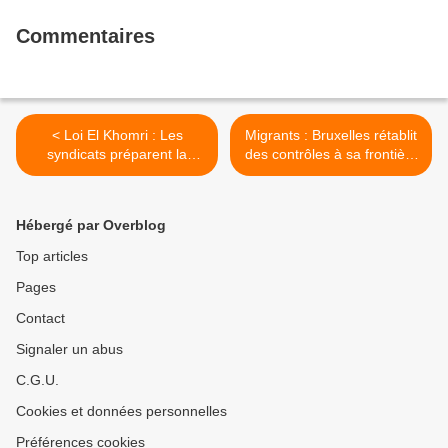
Commentaires
< Loi El Khomri : Les
Migrants : Bruxelles rétablit
syndicats préparent la
des contrôles à sa frontière
riposte - La colère monte
avec la France >
dans les rangs socialistes
Hébergé par Overblog
Top articles
Pages
Contact
Signaler un abus
C.G.U.
Cookies et données personnelles
Préférences cookies