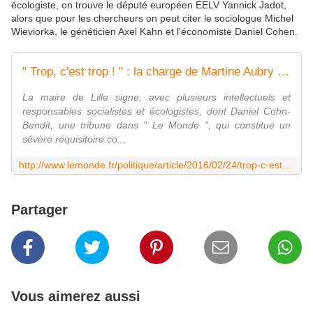
écologiste, on trouve le député européen EELV Yannick Jadot,
alors que pour les chercheurs on peut citer le sociologue Michel
Wieviorka, le généticien Axel Kahn et l’économiste Daniel Cohen.
" Trop, c'est trop ! " : la charge de Martine Aubry contre François Hollande et Manuel Valls
La maire de Lille signe, avec plusieurs intellectuels et
responsables socialistes et écologistes, dont Daniel Cohn-
Bendit, une tribune dans " Le Monde ", qui constitue un
sévère réquisitoire co...
http://www.lemonde.fr/politique/article/2016/02/24/trop-c-est-trop-la-charge-de-martine-aubry-contre-francois-hollande-et-manuel-valls_4870719_823448.html
Partager
Vous aimerez aussi