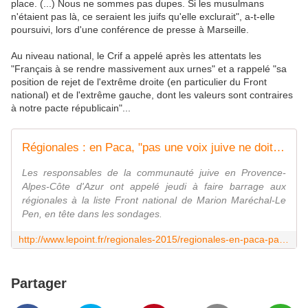
place. (...) Nous ne sommes pas dupes. Si les musulmans
n'étaient pas là, ce seraient les juifs qu'elle exclurait", a-t-elle
poursuivi, lors d'une conférence de presse à Marseille.
Au niveau national, le Crif a appelé après les attentats les
"Français à se rendre massivement aux urnes" et a rappelé "sa
position de rejet de l'extrême droite (en particulier du Front
national) et de l'extrême gauche, dont les valeurs sont contraires
à notre pacte républicain"...
Régionales : en Paca, "pas une voix juive ne doit se porter sur le FN"
Les responsables de la communauté juive en Provence-
Alpes-Côte d'Azur ont appelé jeudi à faire barrage aux
régionales à la liste Front national de Marion Maréchal-Le
Pen, en tête dans les sondages.
http://www.lepoint.fr/regionales-2015/regionales-en-paca-pas-une-voix-juive-ne-doit-se-porter-sur-le-fn-03-12-2015-1987009_2592.php
Partager