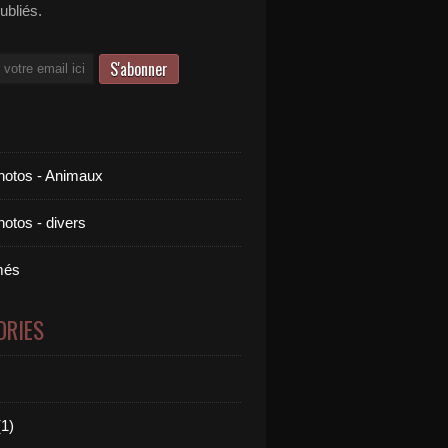
publiés.
otos - Animaux
otos - divers
més
ORIES
1)