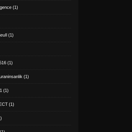
gence (1)
euIl (1)
16 (1)
raninsanlik (1)
 (1)
CT (1)
)
(1)