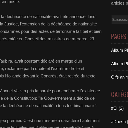
s son poste.
articles 
 la déchéance de nationalité avait été annoncé, lundi
Email
 la Justice, l'extension de la déchéance de nationalité
condamnés pour des actes de terrorisme fait bel et bien
PAGES
e présentée en Conseil des ministres ce mercredi 23
Album Ph
 Taubira, avait pourtant déclaré en marge d'un
Album Ph
 réclamée par la droite et l'extrême droite et
 Hollande devant le Congrès, était retirée du texte.
Gifs ani
Manuel Valls a pris la parole pour confirmer l'existence
CATÉG
me de la Constitution: "le Gouvernement a décidé de
 la déchéance de nationalité à tous les binationaux".
#EI (2)
 l'enjeu premier. C'est une mesure à caractère hautement
#Daesh (
que la Nation est légitimement en droit d'infliger à