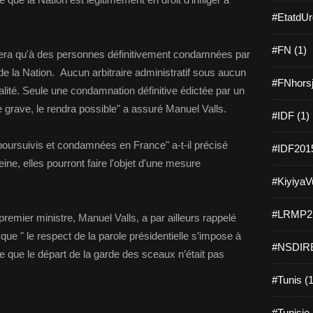
#EtatdUr
#FN (1)
quera qu'à des personnes définitivement condamnées par
 de la Nation. Aucun arbitraire administratif sous aucun
#FNhorsj
nalité. Seule une condamnation définitive édictée par un
e grave, le rendra possible" a assuré Manuel Valls.
#IDF (1)
oursuivis et condamnées en France" a-t-il précisé
#IDF2015
eine, elles pourront faire l'objet d'une mesure
#KiyiyaVu
#LRMP21
 premier ministre, Manuel Valls, a par ailleurs rappelé
 que " le respect de la parole présidentielle s’impose à
#NSDIRE
e que le départ de la garde des sceaux n’était pas
#Tunis (1
#Tunisie 