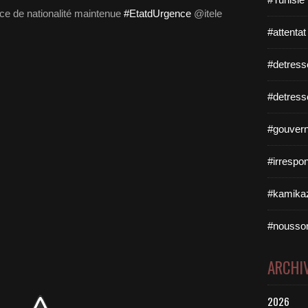
e de nationalité maintenue
#EtatdUrgence
@itele
#attentat
#detress
#detress
#gouvern
#irrespo
#kamikaz
#nousso
ARCHI
2026