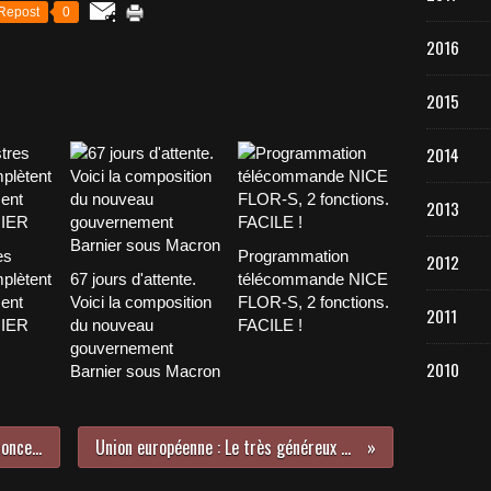
Repost
0
2016
2015
2014
2013
es
Programmation
2012
plètent
67 jours d'attente.
télécommande NICE
ent
Voici la composition
FLOR-S, 2 fonctions.
2011
NIER
du nouveau
FACILE !
gouvernement
2010
Barnier sous Macron
Foie gras : les vidéos choc qui dénoncent les souffrances des canards. A quelques jours de Noël, période...
Union européenne : Le très généreux père Noël des eurocrates Les 55.000 fonctionnaires travaillant ...