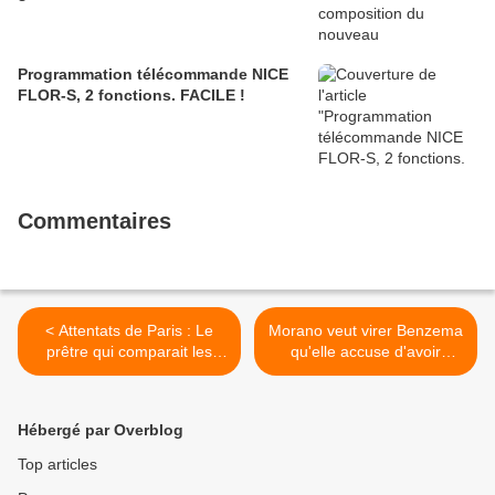
Programmation télécommande NICE
FLOR-S, 2 fonctions. FACILE !
Commentaires
< Attentats de Paris : Le
Morano veut virer Benzema
prêtre qui comparait les
qu'elle accuse d'avoir
victimes du Bataclan aux
craché après la
djihadistes a été
Marseillaise. L’eurodéputée
sanctionné...
a demandé... >
Hébergé par Overblog
Top articles