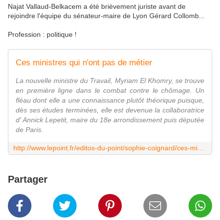
Najat Vallaud-Belkacem a été brièvement juriste avant de
rejoindre l'équipe du sénateur-maire de Lyon Gérard Collomb...
Profession : politique !
Ces ministres qui n'ont pas de métier
La nouvelle ministre du Travail, Myriam El Khomry, se trouve
en première ligne dans le combat contre le chômage. Un
fléau dont elle a une connaissance plutôt théorique puisque,
dès ses études terminées, elle est devenue la collaboratrice
d' Annick Lepetit, maire du 18e arrondissement puis députée
de Paris.
http://www.lepoint.fr/editos-du-point/sophie-coignard/ces-ministres-qui-n-ont-pas-de-metier-03-09-2015-1961515_2134.php
Partager