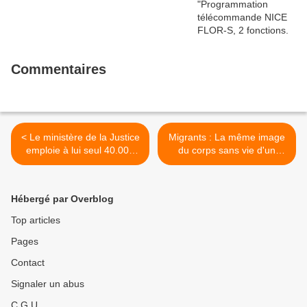
Commentaires
< Le ministère de la Justice
Migrants : La même image
emploie à lui seul 40.000
du corps sans vie d'un
personnes au noir. Le
enfant syrien de trois ans,
ministère de la Justice ...
échoué sur une plage de ...
>
Hébergé par Overblog
Top articles
Pages
Contact
Signaler un abus
C.G.U.