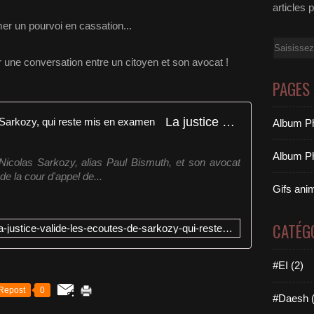
articles 
r un pourvoi en cassation...
Email
r une conversation entre un citoyen et son avocat !
PAGES
La justice valide les écoutes de Sarkozy, qui reste mis en examen
Album Ph
Album Ph
Nicolas Sarkozy, alias Paul Bismuth, et son avocat
 de la cour d'appel de...
Gifs ani
CATÉG
http://www.leparisien.fr/politique/la-justice-valide-les-ecoutes-de-sarkozy-qui-reste-mis-en-examen-07-05-2015-4753149.php#xtor=AD-1481423551
#EI (2)
Repost
0
#Daesh (