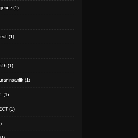
gence (1)
euIl (1)
16 (1)
raninsanlik (1)
 (1)
CT (1)
)
(1)