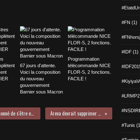
#EtatdUr
#FN (1)
#FNhorsj
#IDF (1)
es
Programmation
plètent
67 jours d'attente.
télécommande NICE
#IDF2015
ent
Voici la composition
FLOR-S, 2 fonctions.
NIER
du nouveau
FACILE !
#KiyiyaVu
gouvernement
Barnier sous Macron
#LRMP21
#NSDIRE
Crash de l'A320 : le copilote soupçonné de s'être entraîné lors du vol aller
Areva devrait supprimer 3 500 postes
#Tunis (1
#Tunisie 