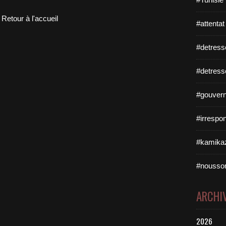
Retour à l'accueil
#attentat
#detress
#detress
#gouvern
#irrespo
#kamikaz
#nousso
ARCHI
2026