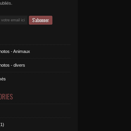
publiés.
otos - Animaux
otos - divers
més
ORIES
1)