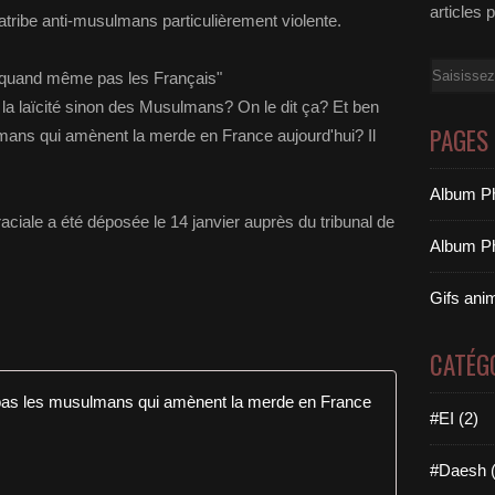
articles 
iatribe anti-musulmans particulièrement violente.
Email
st quand même pas les Français"
 à la laïcité sinon des Musulmans? On le dit ça? Et ben
PAGES
ulmans qui amènent la merde en France aujourd'hui? Il
Album Ph
 raciale a été déposée le 14 janvier auprès du tribunal de
Album Ph
Gifs ani
CATÉG
Philippe T
#EI (2)
w
w
#Daesh (
w