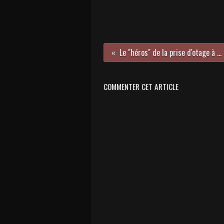
Le "héros" de la prise d'otage à l'Hyper Cacher va être naturalisé
COMMENTER CET ARTICLE