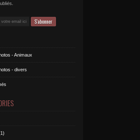
publiés.
otos - Animaux
otos - divers
més
ORIES
esson dérape: "C'est pas les musulmans qui amènent la 
1)