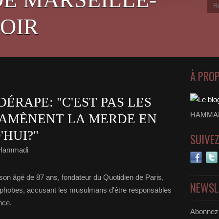
OIR
À PRO
DÉRAPE: "C'EST PAS LES
HAMMADI
AMÈNENT LA MERDE EN
HUI?"
SUIVE
 Hammadi
sson âgé de 87 ans, fondateur du Quotidien de Paris,
NEWSL
amophobes, accusant les musulmans d'être responsables
nce.
Abonnez-