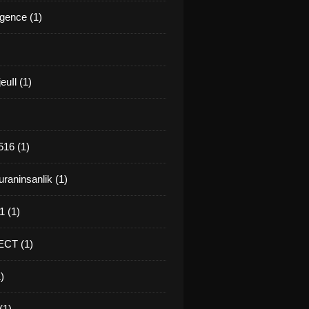
gence (1)
euIl (1)
16 (1)
raninsanlik (1)
 (1)
CT (1)
)
(1)