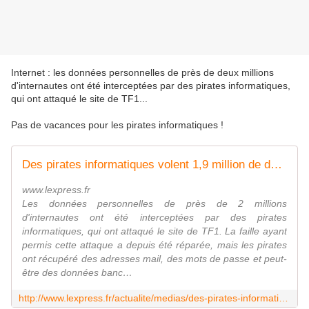
Internet : les données personnelles de près de deux millions
d'internautes ont été interceptées par des pirates informatiques,
qui ont attaqué le site de TF1...
Pas de vacances pour les pirates informatiques !
Des pirates informatiques volent 1,9 million de données personnelles à TF1
www.lexpress.fr
Les données personnelles de près de 2 millions
d'internautes ont été interceptées par des pirates
informatiques, qui ont attaqué le site de TF1. La faille ayant
permis cette attaque a depuis été réparée, mais les pirates
ont récupéré des adresses mail, des mots de passe et peut-
être des données banc…
http://www.lexpress.fr/actualite/medias/des-pirates-informatiques-volent-1-9-million-de-donnees-personnelles-a-tf1_1637149.html?PMSRC_CAMPAIGN=20150103133814_01_nl_lexpress_flash_10367&xtor=EPR-583-%5B20150103133814_01_nl_lexpress_flash_10367_000WHM%5D-20150103-%5B________Lire_la_suite_____002OU6E%5D-%5BRB2D106H00149AMV%5D-20150103124200#TvlR2x4GPlPjfpwj.01