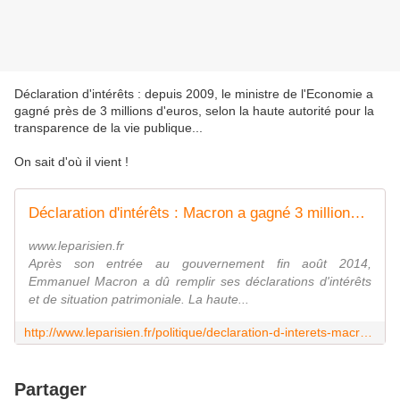
Déclaration d'intérêts : depuis 2009, le ministre de l'Economie a
gagné près de 3 millions d'euros, selon la haute autorité pour la
transparence de la vie publique...
On sait d'où il vient !
Déclaration d'intérêts : Macron a gagné 3 millions d'euros en 5 ans
www.leparisien.fr
Après son entrée au gouvernement fin août 2014,
Emmanuel Macron a dû remplir ses déclarations d'intérêts
et de situation patrimoniale. La haute...
http://www.leparisien.fr/politique/declaration-d-interets-macron-a-gagne-3-millions-d-euros-en-5-ans-23-12-2014-4396453.php#xtor=AD-1481423551
Partager