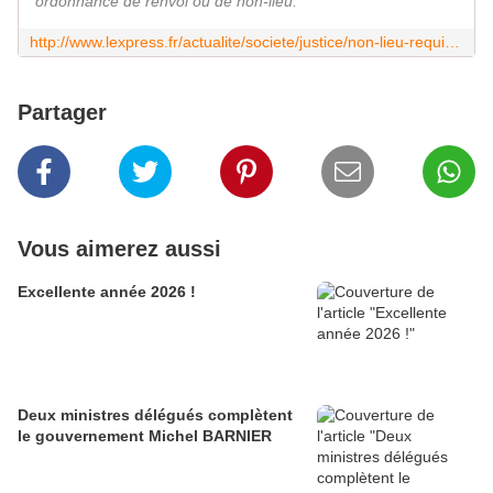
ordonnance de renvoi ou de non-lieu.
http://www.lexpress.fr/actualite/societe/justice/non-lieu-requis-pour-eric-woerth-dans-l-affaire-de-l-hippodrome-de-compiegne_1613111.html?xtor=EPR-583-%5B20141018193400_42_nl_lexpress_flash_8611_000T00%5D-20141018-%5B______Non_lieu_requis_pour_Eric_Woerth_dans_l_affaire_de_l_hippodrome_de_Compiegne_____002G67X%5D-%5BRB2D106H00149AMV%5D-20141018053900#Mu8x6gfJd8ubA4hv.01
Partager
Vous aimerez aussi
Excellente année 2026 !
Deux ministres délégués complètent
le gouvernement Michel BARNIER