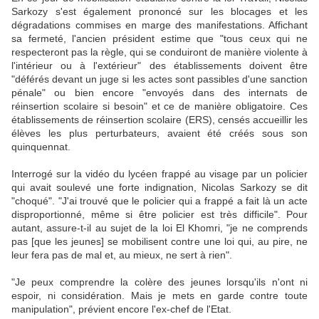
Sarkozy s'est également prononcé sur les blocages et les
dégradations commises en marge des manifestations. Affichant
sa fermeté, l'ancien président estime que "tous ceux qui ne
respecteront pas la règle, qui se conduiront de manière violente à
l'intérieur ou à l'extérieur" des établissements doivent être
"déférés devant un juge si les actes sont passibles d'une sanction
pénale" ou bien encore "envoyés dans des internats de
réinsertion scolaire si besoin" et ce de manière obligatoire. Ces
établissements de réinsertion scolaire (ERS), censés accueillir les
élèves les plus perturbateurs, avaient été créés sous son
quinquennat.
Interrogé sur la vidéo du lycéen frappé au visage par un policier
qui avait soulevé une forte indignation, Nicolas Sarkozy se dit
"choqué". "J'ai trouvé que le policier qui a frappé a fait là un acte
disproportionné, même si être policier est très difficile". Pour
autant, assure-t-il au sujet de la loi El Khomri, "je ne comprends
pas [que les jeunes] se mobilisent contre une loi qui, au pire, ne
leur fera pas de mal et, au mieux, ne sert à rien".
"Je peux comprendre la colère des jeunes lorsqu'ils n'ont ni
espoir, ni considération. Mais je mets en garde contre toute
manipulation", prévient encore l'ex-chef de l'Etat.